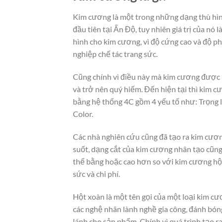
Kim cương là một trong những dạng thù hìn
đầu tiên tại Ấn Độ, tuy nhiên giá trị của nó
hình cho kim cương, vì độ cứng cao và độ p
nghiệp chế tác trang sức.
Cũng chính vì điều này mà kim cương được k
và trở nên quý hiếm. Đến hiện tại thì kim c
bằng hệ thống 4C gồm 4 yếu tố như: Trọng l
Color.
Các nhà nghiên cứu cũng đã tạo ra kim cương
suốt, dạng cắt của kim cương nhân tạo cũng
thể bằng hoặc cao hơn so với kim cương hột 
sức và chi phí.
Hột xoàn là một tên gọi của một loại kim cư
các nghệ nhân lành nghề gia công, đánh bón
lánh cho sản phẩm. Chính vì quá trình tạo ra