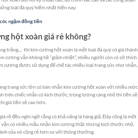
ững loại đá quý hiếm nhất hiện nay.
cóc ngậm đồng tiền
g hột xoàn giá rẻ không?
àng trắng,… thì kim cương hột xoàn là một loại đá quý có giá thành
im cương vẫn không hề “giảm nhiệt”, nhiều người còn có sở thích
im cương được sử dụng để chế tác nhiều loại trang sức như nhẫn,
hàng trang sức lớn có bán nhẫn kim cương hột xoàn với nhiều mức
 trên chiếc nhẫn có kích thước, trọng lượng càng nhỏ thì tiền sẽ
hì giá tiền sẽ cao hơn.
á rẻ đều nghi ngờ rằng có khả năng là hàng giả. Đây cũng là một
thì vẫn có nhiều mẫu nhẫn kim cương thật nhưng kích thước nhỏ,
ành của nó cũng rẻ hơn so với thông thường.