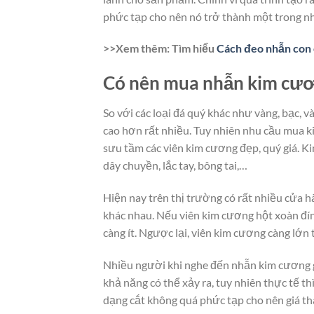
phức tạp cho nên nó trở thành một trong nh
>>Xem thêm: Tìm hiểu
Cách đeo nhẫn con 
Có nên mua nhẫn kim cươn
So với các loại đá quý khác như vàng, bạc, v
cao hơn rất nhiều. Tuy nhiên nhu cầu mua k
sưu tầm các viên kim cương đẹp, quý giá. K
dây chuyền, lắc tay, bông tai,…
Hiện nay trên thị trường có rất nhiều cửa 
khác nhau. Nếu viên kim cương hột xoàn đính
càng ít. Ngược lại, viên kim cương càng lớn t
Nhiều người khi nghe đến nhẫn kim cương gi
khả năng có thể xảy ra, tuy nhiên thực tế 
dạng cắt không quá phức tạp cho nên giá th