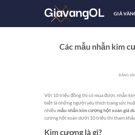
Bỏ
qua
GIÁ VÀN
nội
dung
Các mẫu nhẫn kim cư
ĐĂNG V
Với 10 triệu đồng thì có mua được nhẫn ki
biệt là những người yêu thích trang sức hoặ
nhiều
mẫu nhẫn kim cương hột xoàn giá dư
cương hột xoàn dưới 10 triệu thì tham khả
Kim cương là gì?