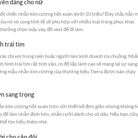
yên dáng cho nữ
một chiếc nhẫn kim cương hột xoàn dưới 10 triệu? Đây chắc hẳn 
của nó vô cùng tinh tế sẽ phù hợp với nhiều loại trang phục khác
thường chọn mặc váy, đồ vest để đi làm.
 trái tim
ác chị em trung niên hoặc người làm kinh doanh ưa chuộng. Nhẫ
 hình trái tim rất tinh xảo, có độ lấp lánh cao sẽ mang lại sự sang
hững mẫu nhẫn kim cương của thương hiệu Tierra được bán chạy
n sang trọng
ẫn kim cương hột xoàn trơn với thiết kế đơn giản nhưng không h
 để làm nhẫn đính hôn, nhẫn cưới dành cho cô dâu. Nếu bạn cũn
thể tìm hiểu thêm nhé.
i cho cặp đôi