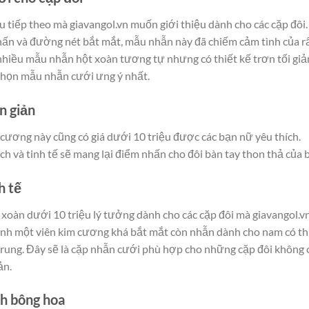
tiếp theo mà giavangol.vn muốn giới thiệu dành cho các cặp đôi.
hấn và đường nét bắt mắt, mẫu nhẫn này đã chiếm cảm tình của r
 nhiều mẫu nhẫn hột xoàn tương tự nhưng có thiết kế trơn tối giả
a chọn mẫu nhẫn cưới ưng ý nhất.
n giản
cương này cũng có giá dưới 10 triệu được các bạn nữ yêu thích.
h và tinh tế sẽ mang lại điểm nhấn cho đôi bàn tay thon thả của 
h tế
oàn dưới 10 triệu lý tưởng dành cho các cặp đôi mà giavangol.v
nh một viên kim cương khá bắt mắt còn nhẫn dành cho nam có th
 trung. Đây sẽ là cặp nhẫn cưới phù hợp cho những cặp đôi không 
ản.
h bông hoa