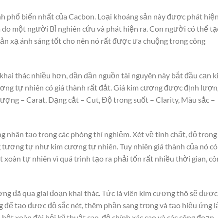
h phổ biến nhất của Cacbon. Loại khoáng sản này được phát hiệ
 là do một người Bỉ nghiên cứu và phát hiện ra. Con người có thể t
hản xạ ánh sáng tốt cho nên nó rất được ưa chuộng trong công
hai thác nhiều hơn, dần dần nguồn tài nguyên này bắt đầu cạn k
ương tự nhiên có giá thành rất đắt. Giá kim cương được định lượn
ượng – Carat, Dạng cắt – Cut, Độ trong suốt – Clarity, Màu sắc –
 nhân tạo trong các phòng thí nghiệm. Xét về tính chất, độ trong
 tương tự như kim cương tự nhiên. Tuy nhiên giá thành của nó có
xoàn tự nhiên vì quá trình tạo ra phải tốn rất nhiều thời gian, c
ơng đã qua giai đoạn khai thác. Tức là viên kim cương thô sẽ được
g để tạo được độ sắc nét, thêm phần sang trọng và tạo hiệu ứng l
 hột xoàn đòi hỏi kỹ thuật cao, độ chính xác cao và các công đoạn