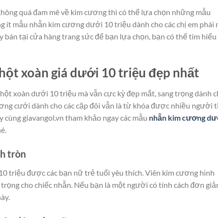
 không quá đam mê về kim cương thì có thể lựa chọn những mẫu
 ít mẫu nhẫn kim cương dưới 10 triệu dành cho các chị em phái 
y bán tại cửa hàng trang sức để bạn lựa chọn, bạn có thể tìm hiểu
ột xoàn giá dưới 10 triệu đẹp nhất
hột xoàn dưới 10 triệu mà vẫn cực kỳ đẹp mắt, sang trọng dành 
ơng cưới dành cho các cặp đôi vẫn là từ khóa được nhiều người 
ãy cùng giavangol.vn tham khảo ngay các mẫu
nhẫn kim cương dư
é.
h tròn
 triệu được các bạn nữ trẻ tuổi yêu thích. Viên kim cương hình
 trọng cho chiếc nhẫn. Nếu bạn là một người có tính cách đơn giả
ày.