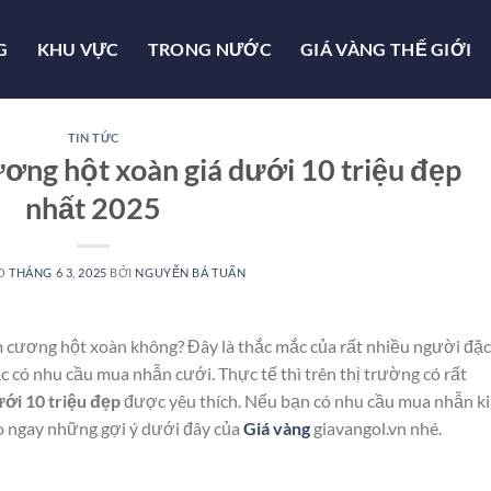
G
KHU VỰC
TRONG NƯỚC
GIÁ VÀNG THẾ GIỚI
TIN TỨC
ơng hột xoàn giá dưới 10 triệu đẹp
nhất 2025
ÀO
THÁNG 6 3, 2025
BỞI
NGUYỄN BÁ TUẤN
m cương hột xoàn không? Đây là thắc mắc của rất nhiều người đặc
c có nhu cầu mua nhẫn cưới. Thực tế thì trên thị trường có rất
ới 10 triệu đẹp
được yêu thích. Nếu bạn có nhu cầu mua nhẫn k
o ngay những gợi ý dưới đây của
Giá vàng
giavangol.vn nhé.