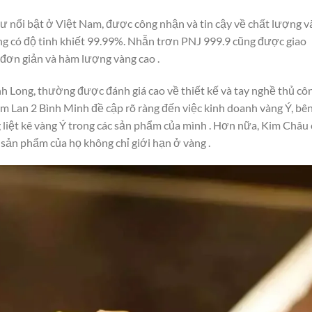
ư nổi bật ở Việt Nam, được công nhận và tin cậy về chất lượng v
ng có độ tinh khiết 99.99%. Nhẫn trơn PNJ 999.9 cũng được giao
 đơn giản và hàm lượng vàng cao .
h Long, thường được đánh giá cao về thiết kế và tay nghề thủ cô
m Lan 2 Bình Minh đề cập rõ ràng đến việc kinh doanh vàng Ý, bê
liệt kê vàng Ý trong các sản phẩm của mình . Hơn nữa, Kim Châu
 sản phẩm của họ không chỉ giới hạn ở vàng .