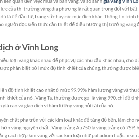
nh liên quan đến việc mua và bán vàng, và so sánh
giá vàng Vĩnh L
 lực của thị trường vàng địa phương là rất quan trọng đối với bất
 dù là để đầu tư, trang sức hay các mục đích khác. Thông tin trình 
ho người đọc kiến thức cần thiết để điều hướng thị trường vàng 
dịch ở Vĩnh Long
iều loại vàng khác nhau để phục vụ các nhu cầu khác nhau, cho dù
được phân biệt bởi mức độ tinh khiết của chúng, thường được bi
 hiện độ tinh khiết cao nhất ở mức 99.99% hàm lượng vàng và th
nh khiết của nó . Vàng Ta, thường được gọi là vàng 990, chỉ độ tin
giá cao và giao dịch vì hàm lượng vàng nội tại của nó.
ên chất pha trộn với các kim loại khác để tăng độ bền, làm cho n
o hơn vàng nguyên chất . Vàng trắng Au750 là vàng trắng có 75%
ng cách hợp kim vàng với các kim loại như palladium hoặc niken 