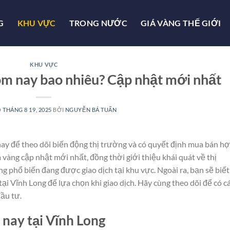
G
KHU VỰC
TRONG NƯỚC
GIÁ VÀNG THẾ GIỚI
KHU VỰC
ôm nay bao nhiêu? Cập nhật mới nhất
O
THÁNG 8 19, 2025
BỞI
NGUYỄN BÁ TUẤN
ay để theo dõi biến động thị trường và có quyết định mua bán h
á vàng cập nhật mới nhất, đồng thời giới thiệu khái quát về thị
g phổ biến đang được giao dịch tại khu vực. Ngoài ra, bạn sẽ biết
tại Vĩnh Long để lựa chọn khi giao dịch. Hãy cùng theo dõi để có cá
đầu tư.
 nay tại Vĩnh Long