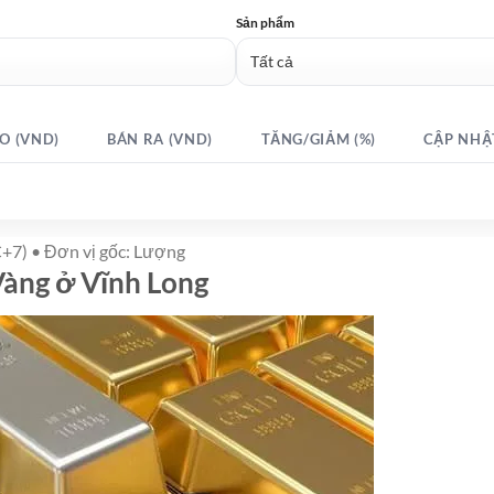
Sản phẩm
O (VND)
BÁN RA (VND)
TĂNG/GIẢM (%)
CẬP NHẬ
+7) • Đơn vị gốc: Lượng
Vàng ở Vĩnh Long