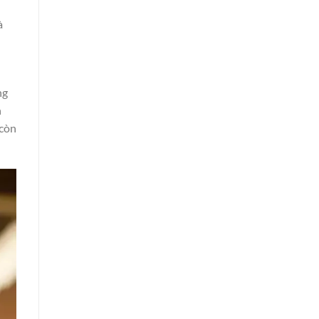
à
ng
n
 còn