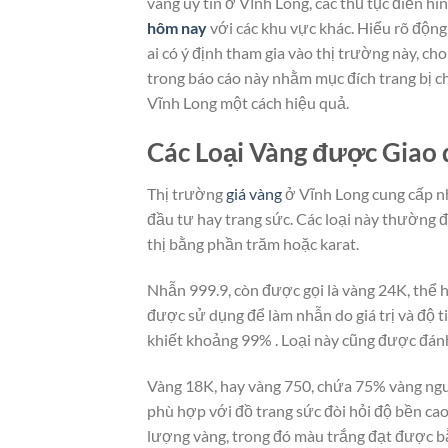
vàng uy tín ở Vĩnh Long, các thủ tục điển hì
hôm nay
với các khu vực khác. Hiểu rõ động
ai có ý định tham gia vào thị trường này, cho
trong báo cáo này nhằm mục đích trang bị c
Vĩnh Long một cách hiệu quả.
Các Loại Vàng được Giao 
Thị trường
giá vàng
ở Vĩnh Long cung cấp nh
đầu tư hay trang sức. Các loại này thường 
thị bằng phần trăm hoặc karat.
Nhẫn 999.9, còn được gọi là vàng 24K, thể
được sử dụng để làm nhẫn do giá trị và độ ti
khiết khoảng 99% . Loại này cũng được đánh 
Vàng 18K, hay vàng 750, chứa 75% vàng nguy
phù hợp với đồ trang sức đòi hỏi độ bền ca
lượng vàng, trong đó màu trắng đạt được bằ