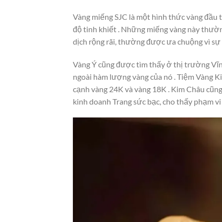
Vàng miếng SJC là một hình thức vàng đầu t
độ tinh khiết . Những miếng vàng này thườ
dịch rộng rãi, thường được ưa chuộng vì sự
Vàng Ý cũng được tìm thấy ở thị trường Vĩn
ngoài hàm lượng vàng của nó . Tiệm Vàng Ki
cạnh vàng 24K và vàng 18K . Kim Châu cũng 
kinh doanh Trang sức bạc, cho thấy phạm vi