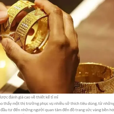
ược đánh giá cao về thiết kế tỉ mỉ
ho thấy một thị trường phục vụ nhiều sở thích tiêu dùng, từ nhữn
để đầu tư đến những người quan tâm đến đồ trang sức vàng bền h