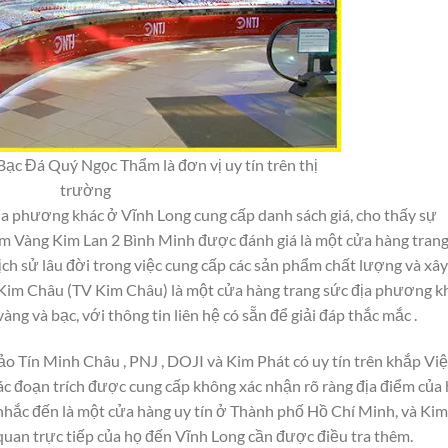
c Đá Quý Ngọc Thẩm là đơn vị uy tín trên thị
trường
a phương khác ở Vĩnh Long cung cấp danh sách giá, cho thấy sự
Tiệm Vàng Kim Lan 2 Bình Minh được đánh giá là một cửa hàng tran
lịch sử lâu đời trong việc cung cấp các sản phẩm chất lượng và xây
 Kim Châu (TV Kim Châu) là một cửa hàng trang sức địa phương k
ng và bạc, với thông tin liên hệ có sẵn để giải đáp thắc mắc .
 Tín Minh Châu , PNJ , DOJI và Kim Phát có uy tín trên khắp Việ
c đoạn trích được cung cấp không xác nhận rõ ràng địa điểm của
hắc đến là một cửa hàng uy tín ở Thành phố Hồ Chí Minh, và Kim
quan trực tiếp của họ đến Vĩnh Long cần được điều tra thêm.