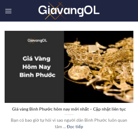
Bỏ
qua
nội
dung
Giá vàng Bình Phước hôm nay mới nhất – Cập nhật liên tục
Bạn có bao giờ tự hỏi vì sao người dân Bình Phước luôn quan
tâm ...
Đọc tiếp