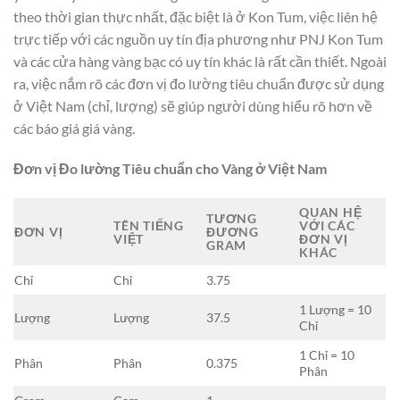
theo thời gian thực nhất, đặc biệt là ở Kon Tum, việc liên hệ
trực tiếp với các nguồn uy tín địa phương như PNJ Kon Tum
và các cửa hàng vàng bạc có uy tín khác là rất cần thiết. Ngoài
ra, việc nắm rõ các đơn vị đo lường tiêu chuẩn được sử dụng
ở Việt Nam (chỉ, lượng) sẽ giúp người dùng hiểu rõ hơn về
các báo giá giá vàng.
Đơn vị Đo lường Tiêu chuẩn cho Vàng ở Việt Nam
QUAN HỆ
TƯƠNG
TÊN TIẾNG
VỚI CÁC
ĐƠN VỊ
ĐƯƠNG
VIỆT
ĐƠN VỊ
GRAM
KHÁC
Chỉ
Chỉ
3.75
1 Lượng = 10
Lượng
Lượng
37.5
Chỉ
1 Chỉ = 10
Phân
Phân
0.375
Phân