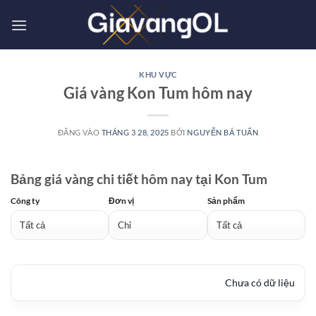
Bỏ
qua
nội
dung
KHU VỰC
Giá vàng Kon Tum hôm nay
ĐĂNG VÀO
THÁNG 3 28, 2025
BỞI
NGUYỄN BÁ TUẤN
Bảng giá vàng chi tiết hôm nay tại Kon Tum
Công ty
Đơn vị
Sản phẩm
Chưa có dữ liệu