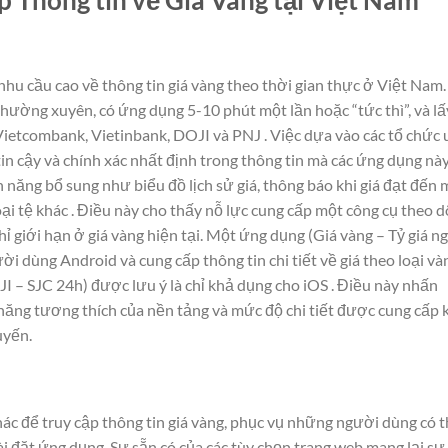
hu cầu cao về thông tin giá vàng theo thời gian thực ở Việt Nam.
hường xuyên, có ứng dụng 5-10 phút một lần hoặc “tức thì”, và lấ
Vietcombank, Vietinbank, DOJI và PNJ . Việc dựa vào các tổ chức 
tin cậy và chính xác nhất định trong thông tin mà các ứng dụng nà
 năng bổ sung như biểu đồ lịch sử giá, thông báo khi giá đạt đến
ại tệ khác . Điều này cho thấy nỗ lực cung cấp một công cụ theo d
ỉ giới hạn ở giá vàng hiện tại. Một ứng dụng (Giá vàng – Tỷ giá n
i dùng Android và cung cấp thông tin chi tiết về giá theo loại vàn
I – SJC 24h) được lưu ý là chỉ khả dụng cho iOS . Điều này nhấn
ăng tương thích của nền tảng và mức độ chi tiết được cung cấp 
tuyến.
c để truy cập thông tin giá vàng, phục vụ những người dùng có 
 đặt ứng dụng. Sự sẵn có của các tùy chọn trang web mang lại sự