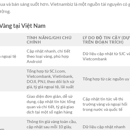
ua và bán sáng suốt hơn. Vietnambiz là một nguồn tài nguyên có g
trường.
 Vàng tại Việt Nam
TÍNH NĂNG/GHI CHÚ
LÝ DO ĐỘ TIN CẬY (D
CHÍNH
TRÊN ĐOẠN TRÍCH)
Cập nhật nhanh, chi tiết
Dữ liệu cập nhật từ SJC v
á ngoại tệ
theo loại vàng, phù hợp
Vietcombank
Android
Tổng hợp từ SCJ.com,
Vietcombank, Vietinbank,
Tổng hợp từ các nguồn uy 
DOJI, PNJ, theo dõi lịch sử
giá, tỷ giá ngoại tệ, lãi suất
Giao diện đơn giản, dễ sử
Cập nhật tin tức về thị
dụng, cập nhật tin tức tổng
trường vàng và ngoại hối
quan và chi tiết, tỷ giá giao
trong nước và quốc tế
dịch tại một số ngân hàng
Thông tin giá vàng toàn cầu,
cập nhật sau mỗi 10 giây,
Dữ liệu cập nhật nhanh
Nam