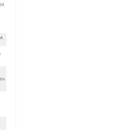
iá
ỰA
à
tín