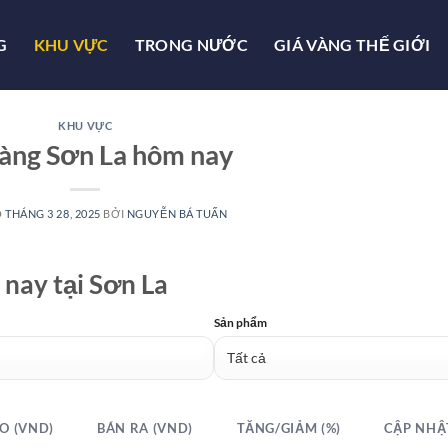
G
KHU VỰC
TRONG NƯỚC
GIÁ VÀNG THẾ GIỚI
KHU VỰC
vàng Sơn La hôm nay
O
THÁNG 3 28, 2025
BỞI
NGUYỄN BÁ TUẤN
 nay tại Sơn La
Sản phẩm
O (VND)
BÁN RA (VND)
TĂNG/GIẢM (%)
CẬP NHẬ