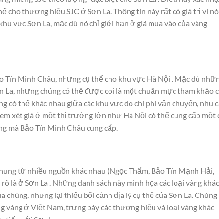
ể cho thương hiệu SJC ở Sơn La. Thông tin này rất có giá trị vì nó
khu vực Sơn La, mặc dù nó chỉ giới hạn ở giá mua vào của vàng
ảo Tín Minh Châu, nhưng cụ thể cho khu vực Hà Nội . Mặc dù nhữ
ơn La, nhưng chúng có thể được coi là một chuẩn mực tham khảo 
ng có thể khác nhau giữa các khu vực do chi phí vận chuyển, nhu 
xem xét giá ở một thị trường lớn như Hà Nội có thể cung cấp một 
 vàng mà Bảo Tín Minh Châu cung cấp.
 chung từ nhiều nguồn khác nhau (Ngọc Thẩm, Bảo Tín Mạnh Hải,
rõ là ở Sơn La . Những danh sách này minh họa các loại vàng khác
a chúng, nhưng lại thiếu bối cảnh địa lý cụ thể của Sơn La. Chúng
ng vàng ở Việt Nam, trưng bày các thương hiệu và loại vàng khác