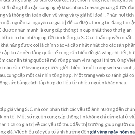
và khả năng tiếp cận công nghệ khác nhau. Giavangvn.org được đá
g và thông tin toàn diện về vàng và tỷ giá hối đoái . Phản hồi tích
 một nguồn tài nguyên có giá trị để có được thông tin đáng tin cậ
JC được nhấn mạnh là cung cấp thông tin cập nhật theo thời gian
ệt hữu ích cho những người tìm kiếm giá SJC có thẩm quyền nhất .
ó khả năng được coi là chính xác và cập nhật nhất cho các sản ph
cập là các nền tảng quốc tế cung cấp biểu đồ giá vàng chi tiết, h
gồm các nền tảng quốc tế mở rộng phạm vi ra ngoài thị trường Việ
 toàn cầu. Giavang.org được giới thiệu là một trang web so sánh 
u, cung cấp một cái nhìn tổng hợp . Một trang web so sánh giá có
 công sức bằng cách tập hợp dữ liệu từ nhiều nguồn khác nhau.
ấp giá vàng SJC mà còn phân tích các yếu tố ảnh hưởng đến chún
kinh tế . Một số nguồn cung cấp thông tin không chỉ dừng lại ở vi
n tích có giá trị về các yếu tố thúc đẩy thị trường, giúp người d
ng giá. Việc hiểu các yếu tố ảnh hưởng đến
giá vàng ngày hôm n