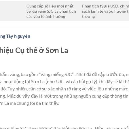
Cung cấp số liệu mới nhất
Phân tích tỷ giá USD, chín
về giá vàng SJC và phân tích
sách kinh tế và xu hướng t
các yếu tố ảnh hưởng
trường
àng Tây Nguyên
hiệu Cụ thể ở Sơn La
phẩm vàng, bao gồm “Vàng miếng SJC” . Như đã đề cập trước đó, 
hoạt động tại Sơn La (như URL và câu hỏi gợi ý), thì đây sẽ là t
 đó. Tuy nhiên, cần có sự xác nhận rõ ràng về việc liệu những mức 
ng. Mặc dù vậy, đây là một trong những nguồn cung cấp thông tin 
ơn La mà chúng tôi đã tìm thấy.
àng miếng SJC theo lượng” đặc biệt cho Sơn La . Điều này xác nh