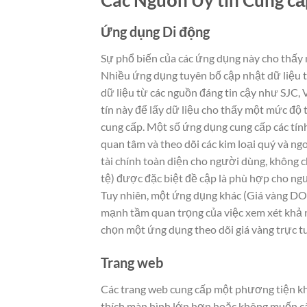
Ứng dụng Di động
Sự phổ biến của các ứng dụng này cho thấy n
Nhiều ứng dụng tuyên bố cập nhật dữ liệu t
dữ liệu từ các nguồn đáng tin cậy như SJC, 
tín này để lấy dữ liệu cho thấy một mức độ 
cung cấp. Một số ứng dụng cung cấp các tính
quan tâm và theo dõi các kim loại quý và ngo
tài chính toàn diện cho người dùng, không ch
tệ) được đặc biệt đề cập là phù hợp cho ngườ
Tuy nhiên, một ứng dụng khác (Giá vàng DOJ
mạnh tầm quan trọng của việc xem xét khả n
chọn một ứng dụng theo dõi giá vàng trực 
Trang web
Các trang web cung cấp một phương tiện khá
thích màn hình lớn hơn hoặc không muốn cài