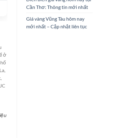
Cần Thơ: Thông tin mới nhất
Giá vàng Vũng Tàu hôm nay
mới nhất – Cập nhật liên tục
u
hể ở
phố
La,
,
SJC
iệu