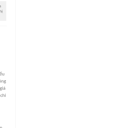
h
hị
nếu
hông
giá
chi
ận