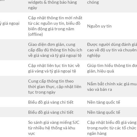
widgets & thông báo hàng
chóng
ngày
Cập nhật thông tin mới nhất
ỷ giá ngoại
từ các nguồn uy tín, biểu đồ
Nguồn uy tín
biến động giá trong năm
(offline)
Giao diện đơn giản, cung
Được người dùng đánh gi
cấp đầy đủ thông tin hữu ích
cao về độ uy tín và chuyên
về giá vàng và tỷ giá ngoại tệ
nghiệp
Cập nhật liên tục tin tức về
Giúp tìm hiểu thông tin đ
giá vàng và tỷ giá ngoại tệ
giản, hiệu quả
Cung cấp thông tin theo
Nắm bắt chính xác giá mu
)
thời gian thực, cập nhật liên
vào và bán ra
tục trong ngày
Biểu đồ giá vàng chi tiết
Nền tảng quốc tế
Biểu đồ giá vàng chi tiết
Nền tảng quốc tế
So sánh giá vàng miếng SJC
Cập nhật biểu đồ giá vàng
từ nhiều hệ thống và khu
trong nước từ các tổ chức
vực
ngân hàng