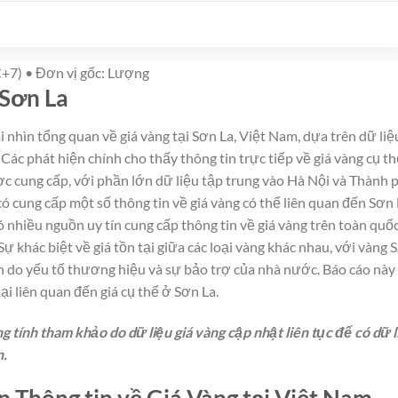
+7) • Đơn vị gốc: Lượng
 Sơn La
nhìn tổng quan về giá vàng tại Sơn La, Việt Nam, dựa trên dữ liệ
Các phát hiện chính cho thấy thông tin trực tiếp về giá vàng cụ t
ợc cung cấp, với phần lớn dữ liệu tập trung vào Hà Nội và Thành 
 cung cấp một số thông tin về giá vàng có thể liên quan đến Sơn 
nhiều nguồn uy tín cung cấp thông tin về giá vàng trên toàn quốc
 khác biệt về giá tồn tại giữa các loại vàng khác nhau, với vàng 
n do yếu tố thương hiệu và sự bảo trợ của nhà nước. Báo cáo này
ại liên quan đến giá cụ thể ở Sơn La.
 tính tham khảo do dữ liệu giá vàng cập nhật liên tục để có dữ l
n.
 Thông tin về Giá Vàng tại Việt Nam