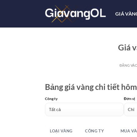
Bỏ
qua
GIÁ VÀN
nội
dung
Giá 
ĐĂNG VÀ
Bảng giá vàng chi tiết hôm
Công ty
Đơn vị
LOẠI VÀNG
CÔNG TY
MUA VÀ