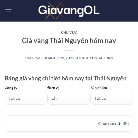
Bỏ
qua
nội
dung
KHU VỰC
Giá vàng Thái Nguyên hôm nay
ĐĂNG VÀO
THÁNG 3 28, 2025
BỞI
NGUYỄN BÁ TUẤN
Bảng giá vàng chi tiết hôm nay tại Thái Nguyên
Công ty
Đơn vị
Sản phẩm
Chưa có dữ liệu