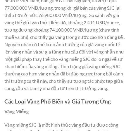
nhẫn ở Việt Nam, bao gồm cả Thái Nguyên, đã vượt quá
77.000.000 VNĐ/lượng, trong khi giá bán của vàng SJC lại
thấp hơn ở mức 76.980.000 VNĐ/lượng . So sánh với giá
vàng thế giới vào thời điểm đó, khoảng 2.411 USD/ounce,
tương đương khoảng 74.100.000 VNĐ/lượng (chưa tính
thuế và phí), cho thấy giá vàng trong nước cao hơn đáng kể .
Nguyên nhân có thể là do ảnh hưởng của giá vàng quốc tế
lên vàng nhẫn và sự gia tăng nhu cầu đối với vàng nhẫn như
một giải pháp thay thế cho vàng miếng SJC do lo ngại về sự
khan hiếm của vàng miếng . Tình trạng giá vàng miếng SJC
thường cao hơn vàng nhẫn đã bị đảo ngược trong bối cảnh
thị trường cụ thể này, cho thấy sự tương tác phức tạp giữa
cung, cầu và tâm lý nhà đầu tư trên thị trường vàng.
Các Loại Vàng Phổ Biến và Giá Tương Ứng
Vàng Miếng
Vàng miếng SJC là một hình thức vàng đầu tư được công