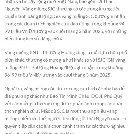
nhận và tin cậy rộng rãi ở Việt Nam, bao gồm cả Thái
Nguyên. Vàng miếng SJC thường có các trọng lượng tiêu
chuẩn tính bằng lượng. Giá vàng miếng SJC được ghi nhận
trong các đoạn trích nghiên cứu dao động trong khoảng 94-
99 triệu VNĐ/lượng vào cuối tháng 3 năm 2025, với những
biến động lịch sử đáng chú ý .
Vàng miếng PNJ – Phượng Hoàng cũng là một lựa chọn phổ
biến khác, thường có mức giá hơi khác so với SJC. Giá vàng
miếng PNJ – Phượng Hoàng được ghi nhận trong khoảng
96-99 triệu VNĐ/lượng vào cuối tháng 3 năm 2025 .
Ngoài ra, vàng miếng còn được cung cấp bởi các nhà bán lẻ
địa phương khác như Bảo Tín Minh Châu, DOJI, Phú Quý,
với các mức giá tương ứng được phản ánh trong các đoạn
trích nghiên cứu . Mặc dù SJC là một thương hiệu vàng
miếng chiếm ưu thế, người tiêu dùng ở Thái Nguyên vẫn có
quyền tiếp cận các lựa chọn cạnh tranh từ các thương hiệu
quốc gia và địa phương uy tín khác.