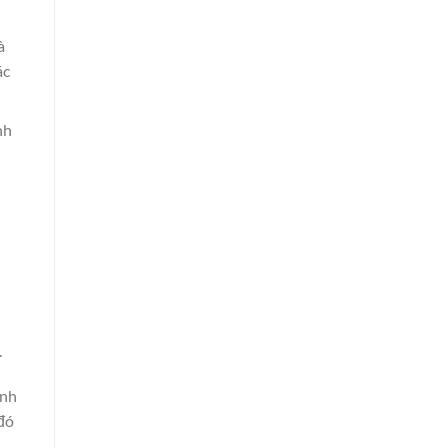
à
ác
nh
.
ính
đó