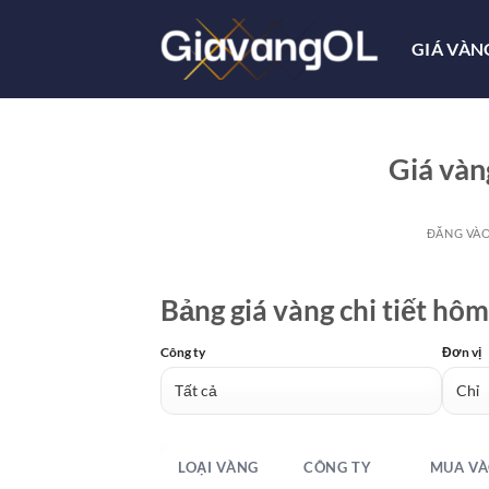
Bỏ
qua
GIÁ VÀN
nội
dung
Giá vàn
ĐĂNG VÀ
Bảng giá vàng chi tiết hô
Công ty
Đơn vị
LOẠI VÀNG
CÔNG TY
MUA VÀ