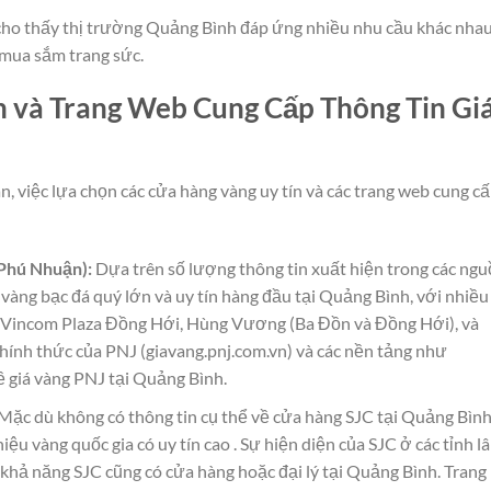
 cho thấy thị trường Quảng Bình đáp ứng nhiều nhu cầu khác nha
 mua sắm trang sức.
n và Trang Web Cung Cấp Thông Tin Gi
àn, việc lựa chọn các cửa hàng vàng uy tín và các trang web cung c
 Phú Nhuận):
Dựa trên số lượng thông tin xuất hiện trong các nguồ
vàng bạc đá quý lớn và uy tín hàng đầu tại Quảng Bình, với nhiều
ư Vincom Plaza Đồng Hới, Hùng Vương (Ba Đồn và Đồng Hới), và
ính thức của PNJ (giavang.pnj.com.vn) và các nền tảng như
ề giá vàng PNJ tại Quảng Bình.
Mặc dù không có thông tin cụ thể về cửa hàng SJC tại Quảng Bìn
ệu vàng quốc gia có uy tín cao . Sự hiện diện của SJC ở các tỉnh l
hả năng SJC cũng có cửa hàng hoặc đại lý tại Quảng Bình. Trang