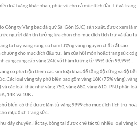
iều loại vàng khác nhau, phục vụ cho cả mục đích đầu tư và trang
do Công ty Vàng bạc đá quý Sài Gòn (SJC) sản xuất, được xem là 
ược người dân tin tưởng lựa chọn cho mục đích tích trữ và đầu t
àng ta hay vàng ròng, có hàm lượng vàng nguyên chất rất cao
chuộng cho mục đích đầu tư, làm của hồi môn hoặc trang sức có g
Bình cũng cung cấp vàng 24K với hàm lượng từ 99% đến 99,99% .
 vàng có pha trộn thêm các kim loại khác để tăng độ cứng và độ bền
c. Các loại vàng tây phổ biến bao gồm vàng 18K (75% vàng), vàn
và các loại khác như vàng 750, vàng 680, vàng 610 . PNJ phân loạ
18K, 14K và 10K .
ổ biến, có thể được làm từ vàng 9999 cho mục đích tích trữ hoặ
cho mục đích trang sức .
 dây chuyền, lắc tay, bông tai được chế tác từ nhiều loại vàng 
.