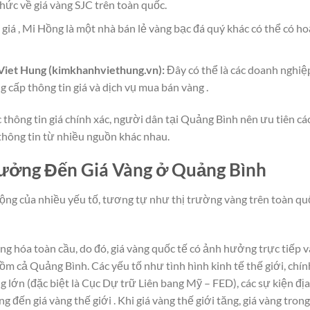
thức về giá vàng SJC trên toàn quốc.
iá , Mi Hồng là một nhà bán lẻ vàng bạc đá quý khác có thể có ho
Viet Hung (kimkhanhviethung.vn):
Đây có thể là các doanh nghiệ
 cấp thông tin giá và dịch vụ mua bán vàng .
thông tin giá chính xác, người dân tại Quảng Bình nên ưu tiên cá
thông tin từ nhiều nguồn khác nhau.
ưởng Đến Giá Vàng ở Quảng Bình
động của nhiều yếu tố, tương tự như thị trường vàng trên toàn qu
ng hóa toàn cầu, do đó, giá vàng quốc tế có ảnh hưởng trực tiếp v
m cả Quảng Bình. Các yếu tố như tình hình kinh tế thế giới, chín
g lớn (đặc biệt là Cục Dự trữ Liên bang Mỹ – FED), các sự kiện địa
ng đến giá vàng thế giới . Khi giá vàng thế giới tăng, giá vàng trong