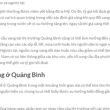
o và ngược lại.
giới thường được niêm yết bằng đô la Mỹ. Do đó, tỷ giá hối đoái g
 vai trò quan trọng trong việc xác định giá vàng khi quy đổi sang
ng trong nước sẽ có xu hướng tăng lên, ngay cả khi giá vàng thế
 cầu vàng tại thị trường Quảng Bình cũng có thể ảnh hưởng đến 
ng cao vào các dịp lễ, tết, mùa cưới hoặc khi người dân lo ngại v
n. Ngược lại, nguồn cung vàng dồi dào hoặc nhu cầu giảm có thể là
ệt Nam có sự liên thông giữa các khu vực, yếu tố cung cầu địa phư
g thế giới và tỷ giá hối đoái .
ng ở Quảng Bình
thể ở Quảng Bình trong một khoảng thời gian dài có thể khó tìm t
c nguồn hiện có, chúng ta có thể thấy được xu hướng biến động gầ
động hàng ngày, phản ánh sự nhạy cảm của thị trường với các thô