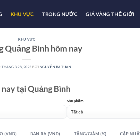
G
KHU VỰC
TRONG NƯỚC
GIÁ VÀNG THẾ GIỚI
KHU VỰC
g Quảng Bình hôm nay
O
THÁNG 3 28, 2025
BỞI
NGUYỄN BÁ TUẤN
m nay tại Quảng Bình
Sản phẩm
O (VND)
BÁN RA (VND)
TĂNG/GIẢM (%)
CẬP NHẬ