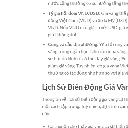
nước cũng thường có xu hướng tăng the
Tỷ giá hối đoái VND/USD:
Giá vàng thế 
đồng Việt Nam (VND) và đô la Mỹ (USD) có
VND. Nếu VND mất giá so với USD, giá và
giới không đổi .
Cung và cầu địa phương:
Yếu tố cung và
vàng trong ngắn hạn. Nhu cầu mua vàng tă
sự bất ổn kinh tế có thể đẩy giá vàng lê
giảm giá vàng. Tuy nhiên, do giá vàng Vi
thường có tác động nhỏ hơn so với giá vàn
Lịch Sử Biến Động Giá Và
Thông tin về lịch sử biến động giá vàng cụ 
một cách tập trung. Tuy nhiên, dựa trên cá
đây.
Các nguồn cho thấy giá vàng có sự biến 