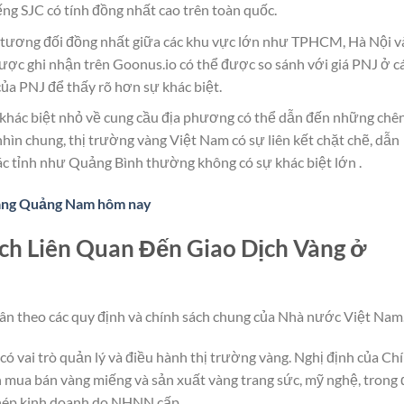
ếng SJC có tính đồng nhất cao trên toàn quốc.
 tương đối đồng nhất giữa các khu vực lớn như TPHCM, Hà Nội v
ược ghi nhận trên Goonus.io có thể được so sánh với giá PNJ ở c
của PNJ để thấy rõ hơn sự khác biệt.
 khác biệt nhỏ về cung cầu địa phương có thể dẫn đến những chê
nhìn chung, thị trường vàng Việt Nam có sự liên kết chặt chẽ, dẫn
các tỉnh như Quảng Bình thường không có sự khác biệt lớn .
vàng Quảng Nam hôm nay
ch Liên Quan Đến Giao Dịch Vàng ở
ân theo các quy định và chính sách chung của Nhà nước Việt Nam
vai trò quản lý và điều hành thị trường vàng. Nghị định của Ch
 mua bán vàng miếng và sản xuất vàng trang sức, mỹ nghệ, trong 
 phép kinh doanh do NHNN cấp.