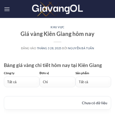
Bỏ
qua
nội
dung
KHU VỰC
Giá vàng Kiên Giang hôm nay
ĐĂNG VÀO
THÁNG 3 28, 2025
BỞI
NGUYỄN BÁ TUẤN
Bảng giá vàng chi tiết hôm nay tại Kiên Giang
Công ty
Đơn vị
Sản phẩm
Chưa có dữ liệu