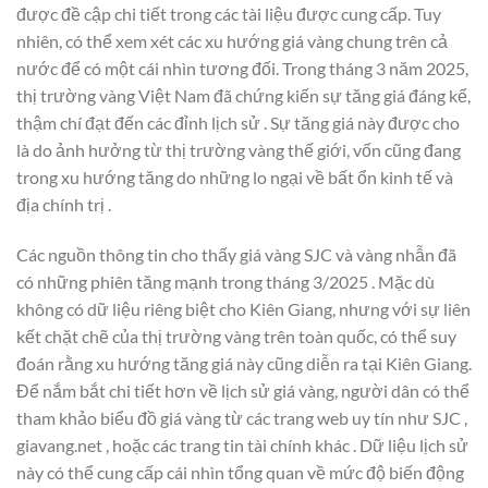
được đề cập chi tiết trong các tài liệu được cung cấp. Tuy
nhiên, có thể xem xét các xu hướng giá vàng chung trên cả
nước để có một cái nhìn tương đối. Trong tháng 3 năm 2025,
thị trường vàng Việt Nam đã chứng kiến sự tăng giá đáng kể,
thậm chí đạt đến các đỉnh lịch sử . Sự tăng giá này được cho
là do ảnh hưởng từ thị trường vàng thế giới, vốn cũng đang
trong xu hướng tăng do những lo ngại về bất ổn kinh tế và
địa chính trị .
Các nguồn thông tin cho thấy giá vàng SJC và vàng nhẫn đã
có những phiên tăng mạnh trong tháng 3/2025 . Mặc dù
không có dữ liệu riêng biệt cho Kiên Giang, nhưng với sự liên
kết chặt chẽ của thị trường vàng trên toàn quốc, có thể suy
đoán rằng xu hướng tăng giá này cũng diễn ra tại Kiên Giang.
Để nắm bắt chi tiết hơn về lịch sử giá vàng, người dân có thể
tham khảo biểu đồ giá vàng từ các trang web uy tín như SJC ,
giavang.net , hoặc các trang tin tài chính khác . Dữ liệu lịch sử
này có thể cung cấp cái nhìn tổng quan về mức độ biến động