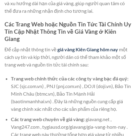
và xu hướng dài hạn của giá vàng, giúp người quan tâm có
thể đưa ra những nhận định cho tương lai.
Các Trang Web hoặc Nguồn Tin Tức Tài Chính Uy
Tín Cập Nhật Thông Tin về Giá Vàng ở Kiên
Giang
Để cập nhật thông tin về
giá vàng Kiên Giang hôm nay
một
cách uy tín và kịp thời, người dân có thể tham khảo một số
trang web và nguồn tin tức tài chính sau:
Trang web chính thức của các công ty vàng bạc đá quý:
SJC (sjc.com.vn) , PNJ (pnj.com.vn) , DOJI (doji.vn), Bảo Tín
Minh Châu (btmc.vn), Bảo Tín Mạnh Hải
(baotinmanhhai.vn) . Đây là những nguồn cung cấp giá
vàng chính xác nhất cho các sản phẩm của riêng họ.
Các trang web chuyên về giá vàng:
giavang.net ,
Vang247.com , tygiausd.org/giavang/gia-vang-hom-nay .
Các trang web này thường tổng hợp giá vàng từ nhiều