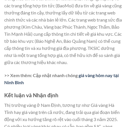
các trang tổng hợp tin tức (BaoMoi) đưa tin về giá vàng cũng
thường đáng tin cậy, thường lấy dữ liệu từ các trang web
chính thức và các nhà bán lẻ lớn. Các trang web trang sức địa
phương (Kim Châu, Vàng bạc Phúc Thành, Ngọc Thẩm, Bảo
Tín Mạnh Hải) cung cấp thông tin chi tiết về giá khu vực. Các
tờ báo khu vực (Báo Nghệ An, Báo Quảng Nam) có thể cung
cấp thông tin và xu hướng giá địa phương. TKSIC dường
như là một trang tổng hợp giá, có thể hữu ích để so sánh giá
giữa các thương hiệu khác nhau.
>> Xem thêm: Cập nhật nhanh chóng
giá vàng hôm nay tại
Ninh Bình
Kết luận và Nhận định
Thị trường vàng ở Nam Định, tương tự như Giá vàng Hà
Tĩnh hay giá vàng trên cả nước, đang trải qua giai đoạn biến
động với xu hướng tăng rõ rệt vào cuối tháng 3 năm 2025.
Có nhiều loại vàng khác nhau có sẵn, bao gồm SJC, vàng