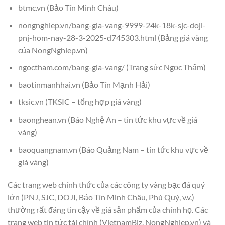
btmc.vn (Bảo Tín Minh Châu)
nongnghiep.vn/bang-gia-vang-9999-24k-18k-sjc-doji-
pnj-hom-nay-28-3-2025-d745303.html (Bảng giá vàng
của NongNghiep.vn)
ngoctham.com/bang-gia-vang/ (Trang sức Ngọc Thẩm)
baotinmanhhai.vn (Bảo Tín Mạnh Hải)
tksic.vn (TKSIC – tổng hợp giá vàng)
baonghean.vn (Báo Nghệ An – tin tức khu vực về giá
vàng)
baoquangnam.vn (Báo Quảng Nam – tin tức khu vực về
giá vàng)
Các trang web chính thức của các công ty vàng bạc đá quý
lớn (PNJ, SJC, DOJI, Bảo Tín Minh Châu, Phú Quý, v.v.)
thường rất đáng tin cậy về giá sản phẩm của chính họ. Các
trang web tin tức tài chính (VietnamBiz, NongNghiep.vn) và