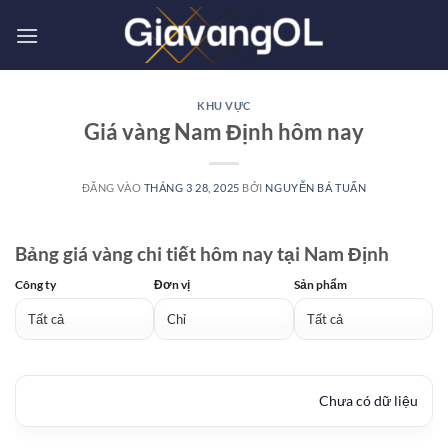
Bỏ
qua
nội
dung
KHU VỰC
Giá vàng Nam Định hôm nay
ĐĂNG VÀO
THÁNG 3 28, 2025
BỞI
NGUYỄN BÁ TUẤN
Bảng giá vàng chi tiết hôm nay tại Nam Định
Công ty
Đơn vị
Sản phẩm
Chưa có dữ liệu