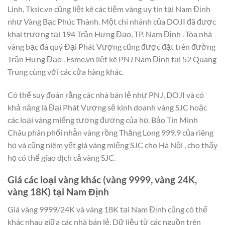
Linh. Tksic.vn cũng liệt kê các tiệm vàng uy tín tại Nam Định
như Vàng Bạc Phúc Thành. Một chi nhánh của DOJI đã được
khai trương tại 194 Trần Hưng Đạo, TP. Nam Định . Tòa nhà
vàng bạc đá quý Đại Phát Vượng cũng được đặt trên đường
Trần Hưng Đạo . Esme.vn liệt kê PNJ Nam Định tại 52 Quang
Trung cùng với các cửa hàng khác.
Có thể suy đoán rằng các nhà bán lẻ như PNJ, DOJI và có
khả năng là Đại Phát Vượng sẽ kinh doanh vàng SJC hoặc
các loại vàng miếng tương đương của họ. Bảo Tín Minh
Châu phân phối nhẫn vàng rồng Thăng Long 999.9 của riêng
họ và cũng niêm yết giá vàng miếng SJC cho Hà Nội , cho thấy
họ có thể giao dịch cả vàng SJC.
Giá các loại vàng khác (vàng 9999, vàng 24K,
vàng 18K) tại Nam Định
Giá vàng 9999/24K và vàng 18K tại Nam Định cũng có thể
khác nhau giữa các nhà bán lẻ. Dữ liệu từ các nguồn trên