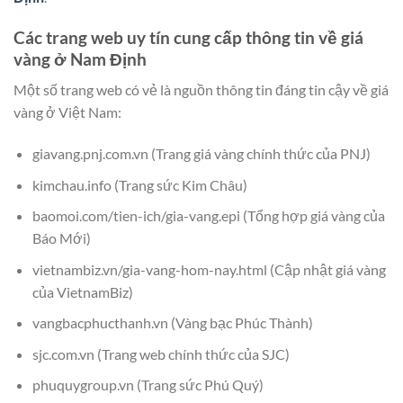
Các trang web uy tín cung cấp thông tin về giá
vàng ở Nam Định
Một số trang web có vẻ là nguồn thông tin đáng tin cậy về giá
vàng ở Việt Nam:
giavang.pnj.com.vn (Trang giá vàng chính thức của PNJ)
kimchau.info (Trang sức Kim Châu)
baomoi.com/tien-ich/gia-vang.epi (Tổng hợp giá vàng của
Báo Mới)
vietnambiz.vn/gia-vang-hom-nay.html (Cập nhật giá vàng
của VietnamBiz)
vangbacphucthanh.vn (Vàng bạc Phúc Thành)
sjc.com.vn (Trang web chính thức của SJC)
phuquygroup.vn (Trang sức Phú Quý)