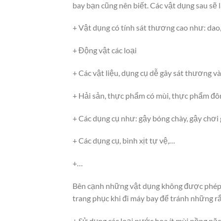
bay bạn cũng nên biết. Các vật dụng sau sẽ
+ Vật dụng có tính sát thương cao như: dao
+ Động vật các loại
+ Các vật liệu, dụng cụ dễ gây sát thương v
+ Hải sản, thực phẩm có mùi, thực phẩm đô
+ Các dụng cụ như: gậy bóng chày, gậy chơi g
+ Các dụng cụ, bình xịt tự vệ,…
+…
Bên cạnh những vật dụng không được phép 
trang phục khi đi máy bay để tránh những rắ
+ Sử dụng các loại nước hoa ít mùi nồng nặc