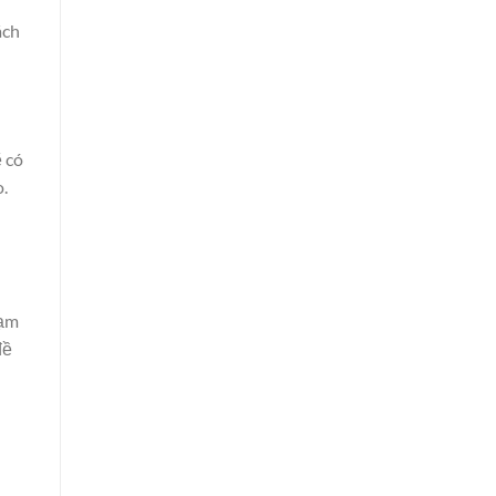
ách
 có
.
hạm
đề