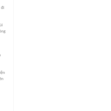
 đi
úi
hông
n
iện
ên