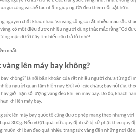
 qua gia công và chế tác nhằm giúp người đeo thêm nổi bật hơn.
ng nguyên chất khác nhau. Và vàng cũng có rất nhiều màu sắc khá
ức vàng, có một điều được nhiều người dùng thắc mắc rằng “Có đư
Cùng mục dưới đây tìm hiểu câu trả lời nhé!
ớm nhất
 vàng lên máy bay không?
 bay không?” là nổi băn khoăn của rất nhiều người chưa từng đi 
nhiều người quan tâm hiện nay, Đối với các chặng bay nội địa, the
hay giới hạn số lượng vàng đeo khi lên máy bay. Do đó, khách hà
hạn khi lên máy bay.
ang sức lên máy bay quốc tế cũng được phép mang theo nhưng với
 quá 300g. Nếu vượt quá mức quy định sẽ bị xử phạt theo quy đị
g muốn khi bạn đeo quá nhiều trang sức vàng đến những nơi đôn