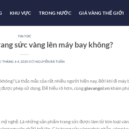
G
KHU VỰC
TRONG NƯỚC
GIÁ VÀNG THẾ GIỚI
TIN TỨC
ang sức vàng lên máy bay không?
ÀO
THÁNG 6 4, 2025
BỞI
NGUYỄN BÁ TUẤN
không? Là thắc mắc của rất nhiều người hiện nay. Bởi khi đi máy 
g được phép sử dụng. Để hiểu rõ hơn, cùng
giavangol.vn
khám ph
ng mỹ nghệ. Là những sản phẩm trang sức được làm từ kim loại vàn
ng nguyên chất) trở lên. Các trang sức vàng như: nhẫn, vòng tay