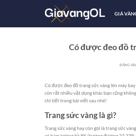
Bỏ
qua
GIÁ VÀN
nội
dung
Có được đeo đồ tr
ĐĂNG V
Có được đeo đồ trang sức vàng lên máy bay 
còn rất nhiều vật dụng khác bạn cũng khôn
chi tiết trong bài viết sau nhé!
Trang sức vàng là gì?
Trang sức vàng hay còn gọi là trang sức và
có hàm lượng từ 8K (tương đương 33,33% và