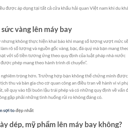
 đều được áp dụng tại tất cả cửa khẩu hải quan Việt nam khi du kh
 sức vàng lên máy bay
y nhưng không thực hiện khai báo khi mang số lượng vượt mức sẽ
 làm rõ số lượng và nguồn gốc vàng, bạc, đá quý mà bạn mang theo
phạt với số tiền tương ứng theo quy định của luật pháp nhà nước
 được phép mang theo hành trình di chuyển”.
g nghiêm trọng hơn. Trường hợp bạn không thể chứng minh được
tịch thu và bàn gia cho cơ quan công an điều tran về hành vi vi p
, sẽ quy vào tội buôn lậu trái phép và có những quy định về vấn 
ng gặp phải những tình huống rủi ro không đáng có.
 sợi to
đẹp nhất
iày dép, mỹ phẩm lên máy bay không?