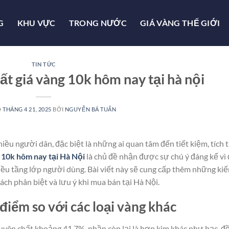
G
KHU VỰC
TRONG NƯỚC
GIÁ VÀNG THẾ GIỚI
TIN TỨC
hất giá vàng 10k hôm nay tại hà nội
O
THÁNG 4 21, 2025
BỞI
NGUYỄN BÁ TUẤN
iều người dân, đặc biệt là những ai quan tâm đến tiết kiệm, tích 
 10k hôm nay tại Hà Nội
là chủ đề nhận được sự chú ý đáng kể vì
nhiều tầng lớp người dùng. Bài viết này sẽ cung cấp thêm những ki
cách phân biệt và lưu ý khi mua bán tại Hà Nội.
điểm so với các loại vàng khác
uyên chất khoảng 41,7%, phần còn lại là hợp kim khác như bạc, đ