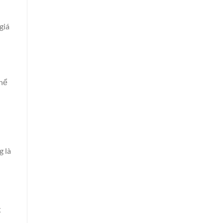
giá
thể
g là
g