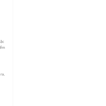
oặc
iểm
ra,