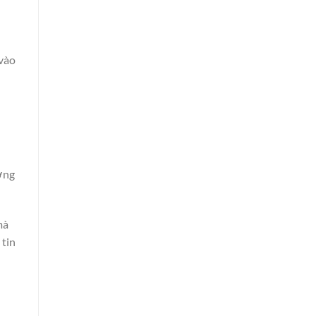
 vào
ờng
mà
 tin