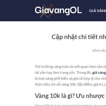
Bỏ
qua
GIÁ VÀN
nội
dung
Cập nhật chi tiết n
ĐĂNG VÀ
Thị trường vàng luôn là mối quan tâm của nh
tài sản hay làm trang sức. Trong đó,
giá vàng
là loại vàng phổ biến và giá cả hợp lý cho 
thức hữu ích về vàng 10k: đặc điểm, giá trị, 
Vàng 10k là gì? Ưu nhược 
Vàng 10k là loại vàng có hàm lượng vàng ng