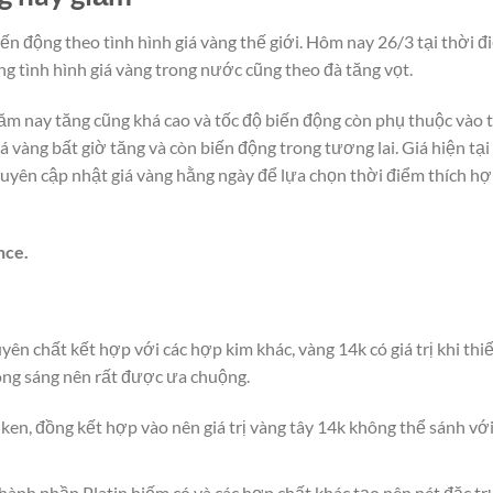
ến động theo tình hình giá vàng thế giới. Hôm nay 26/3 tại thời 
ng tình hình giá vàng trong nước cũng theo đà tăng vọt.
năm nay tăng cũng khá cao và tốc độ biến động còn phụ thuộc vào 
iá vàng bất giờ tăng và còn biến động trong tương lai. Giá hiện tại
uyên cập nhật giá vàng hằng ngày để lựa chọn thời điểm thích h
nce.
 chất kết hợp với các hợp kim khác, vàng 14k có giá trị khi thiế
óng sáng nên rất được ưa chuộng.
en, đồng kết hợp vào nên giá trị vàng tây 14k không thể sánh vớ
 thành phần Platin hiếm có và các hợp chất khác tạo nên nét đặc t