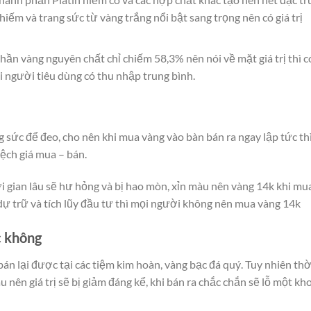
iếm và trang sức từ vàng trắng nổi bật sang trọng nên có giá trị
hần vàng nguyên chất chỉ chiếm 58,3% nên nói về mặt giá trị thì c
 người tiêu dùng có thu nhập trung bình.
sức để đeo, cho nên khi mua vàng vào bàn bán ra ngay lập tức th
ệch giá mua – bán.
i gian lâu sẽ hư hỏng và bị hao mòn, xỉn màu nên vàng 14k khi mu
dự trữ và tích lũy đầu tư thì mọi người không nên mua vàng 14k
c không
án lại được tại các tiệm kim hoàn, vàng bạc đá quý. Tuy nhiên thờ
 nên giá trị sẽ bị giảm đáng kể, khi bán ra chắc chắn sẽ lỗ một kh