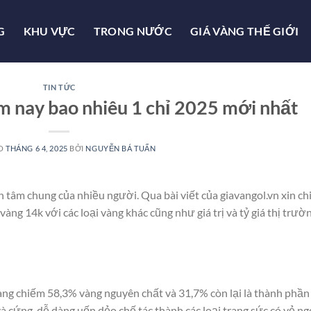
G
KHU VỰC
TRONG NƯỚC
GIÁ VÀNG THẾ GIỚI
TIN TỨC
m nay bao nhiêu 1 chỉ 2025 mới nhất
ÀO
THÁNG 6 4, 2025
BỞI
NGUYỄN BÁ TUẤN
 tâm chung của nhiều người. Qua bài viết của giavangol.vn xin ch
vàng 14k với các loại vàng khác cũng như giá trị và tỷ giá thị trườ
i vàng chiếm 58,3% vàng nguyên chất và 31,7% còn lại là thành phần
 cứng, dễ dàng uốn dẻo chế tác thành các loại trang sức có vẻ ng