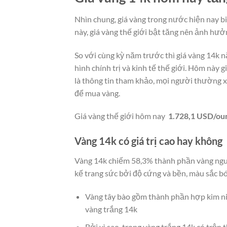
Nhìn chung, giá vàng trong nước hiện nay bi
này, giá vàng thế giới bật tăng nên ảnh hưở
So với cùng kỳ năm trước thì giá vàng 14k 
hình chính trị và kinh tế thế giới. Hôm này g
là thông tin tham khảo, mọi người thường x
để mua vàng.
Giá vàng thế giới hôm nay
1.728,1 USD/ou
Vàng 14k có giá trị cao hay không
Vàng 14k chiếm 58,3% thành phần vàng nguyên
kế trang sức bởi độ cứng và bền, màu sắc b
Vàng tây bào gồm thành phần hợp kim nik
vàng trắng 14k
Bởi vì sao, trong vàng trắng 14k có trộn