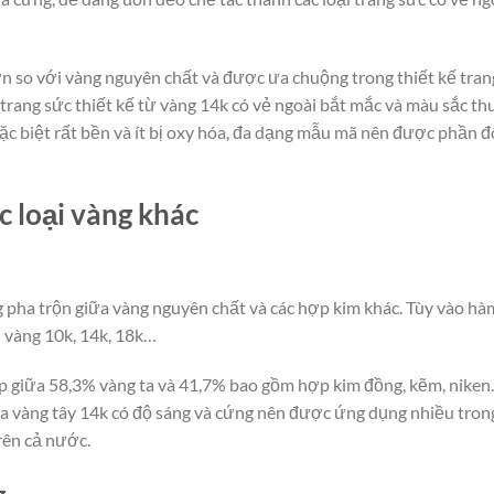
 so với vàng nguyên chất và được ưa chuộng trong thiết kế tran
trang sức thiết kế từ vàng 14k có vẻ ngoài bắt mắc và màu sắc th
ặc biệt rất bền và ít bị oxy hóa, đa dạng mẫu mã nên được phần 
c loại vàng khác
àng pha trộn giữa vàng nguyên chất và các hợp kim khác. Tùy vào hà
 vàng 10k, 14k, 18k…
p giữa 58,3% vàng ta và 41,7% bao gồm hợp kim đồng, kẽm, nike
ủa vàng tây 14k có độ sáng và cứng nên được ứng dụng nhiều tron
rên cả nước.