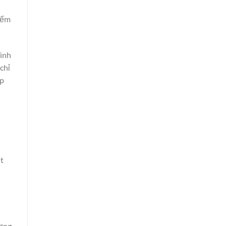
điểm
tình
 chỉ
ợp
t
i
rưng