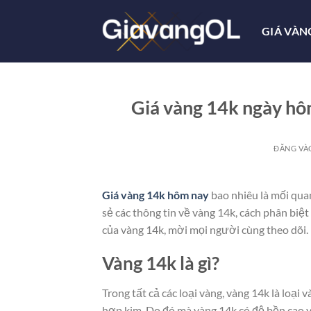
Bỏ
qua
GIÁ VÀN
nội
dung
Giá vàng 14k ngày hô
ĐĂNG V
Giá vàng 14k hôm nay
bao nhiêu là mối quan
sẻ các thông tin về vàng 14k, cách phân biệt 
của vàng 14k, mời mọi người cùng theo dõi.
Vàng 14k là gì?
Trong tất cả các loại vàng, vàng 14k là loạ
hợp kim. Do đó mà vàng 14k có độ bền cao và