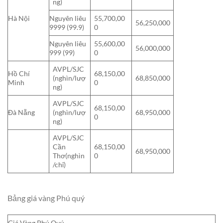
ng)
Hà Nội
Nguyên liêu
55,700,00
56,250,000
9999 (99.9)
0
Nguyên liêu
55,600,00
56,000,000
999 (99)
0
AVPL/SJC
Hồ Chí
68,150,00
(nghìn/lượ
68,850,000
Minh
0
ng)
AVPL/SJC
68,150,00
Đà Nẵng
(nghìn/lượ
68,950,000
0
ng)
AVPL/SJC
Cần
68,150,00
68,950,000
Thơ(nghìn
0
/chỉ)
Bảng giá vàng Phú quý
Giá Vàng Phú Quý