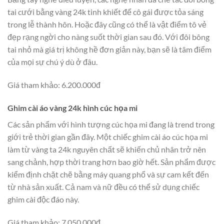
tai cưới bằng vàng 24k tinh khiết để cô gái được tỏa sáng
trong lễ thành hôn. Hoặc đây cũng có thể là vật điểm tô vẻ
đẹp rạng ngời cho nàng suốt thời gian sau đó. Với đôi bông
tai nhỏ mà giá trị không hề đơn giản này, bạn sẽ là tâm điểm
của mọi sự chú ý dù ở đâu.
Giá tham khảo: 6.200.000đ
Ghim cài áo vàng 24k hình cúc họa mi
Các sản phẩm với hình tượng cúc họa mi đang là trend trong
giới trẻ thời gian gần đây. Một chiếc ghim cài áo cúc họa mi
làm từ vàng ta 24k nguyên chất sẽ khiến chủ nhân trở nên
sang chảnh, hợp thời trang hơn bao giờ hết. Sản phẩm được
kiểm định chặt chẽ bằng máy quang phổ và sự cam kết đến
từ nhà sản xuất. Cả nam và nữ đều có thể sử dụng chiếc
ghim cài độc đáo này.
Giá tham khảo: 7.050.000đ