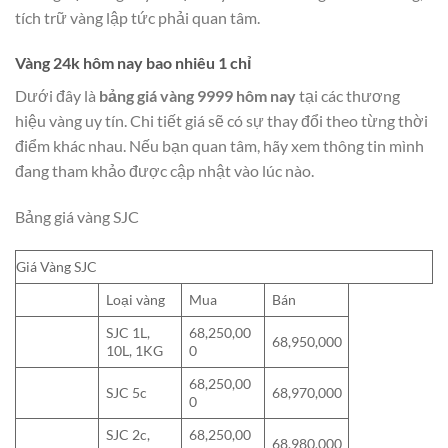
tích trữ vàng lập tức phải quan tâm.
Vàng 24k hôm nay bao nhiêu 1 chỉ
Dưới đây là
bảng giá vàng 9999 hôm nay
tại các thương
hiệu vàng uy tín. Chi tiết giá sẽ có sự thay đổi theo từng thời
điểm khác nhau. Nếu bạn quan tâm, hãy xem thông tin mình
đang tham khảo được cập nhật vào lúc nào.
Bảng giá vàng SJC
Giá Vàng SJC
Loại vàng
Mua
Bán
SJC 1L,
68,250,00
68,950,000
10L, 1KG
0
68,250,00
SJC 5c
68,970,000
0
SJC 2c,
68,250,00
68,980,000