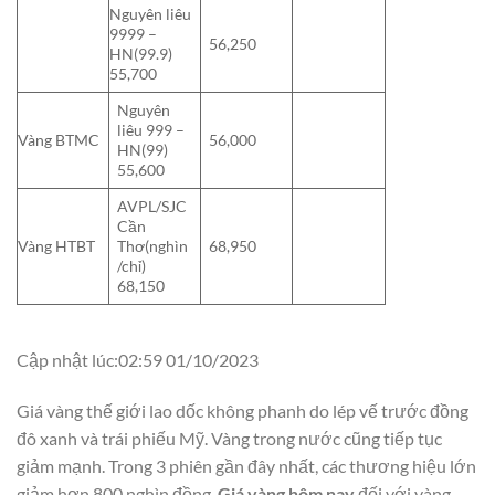
Nguyên liêu
9999 –
56,250
HN(99.9)
55,700
Nguyên
liêu 999 –
Vàng BTMC
56,000
HN(99)
55,600
AVPL/SJC
Cần
Vàng HTBT
Thơ(nghìn
68,950
/chỉ)
68,150
Cập nhật lúc:02:59 01/10/2023
Giá vàng thế giới lao dốc không phanh do lép vế trước đồng
đô xanh và trái phiếu Mỹ. Vàng trong nước cũng tiếp tục
giảm mạnh. Trong 3 phiên gần đây nhất, các thương hiệu lớn
giảm hơn 800 nghìn đồng.
Giá vàng hôm nay
đối với vàng