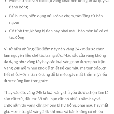
Mềm hơn so với các loại vàng khác nên khó gắn đá quý và
đánh bóng
Dễ bị méo, biến dạng nếu có va chạm, tác động từ bên
ngoài
Có tính trơ, không bị đen hay phai màu, bào mòn kể cả có
tác động
Vì sở hữu những đặc điểm này nên vàng 24k ít được chọn
làm nguyên liệu chế tác trang sức. Màu sắc của vàng không
đa dạng như vàng tây hay các loại vàng non được pha trộn.
Vàng 24k mềm nên khó để thiết kế các mẫu mã tinh xảo, chi
tiết nhỏ. Hơn nữa nó cũng dễ bị méo, gây mất thẩm mỹ nếu
được dùng làm trang sức.
Thay vào đó, vàng 24k là loại vàng chủ yếu được chọn làm tài
sản cất trữ, đầu tư. Vì nếu bạn cất nó nhiều năm hay vài
chục năm thì vàng cũng không bị hư hỏng, phai màu hay mất
giá. Hơn nữa giá vàng 24k khi mua và bán không có nhiều