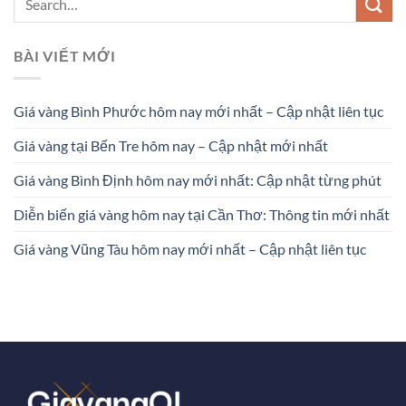
BÀI VIẾT MỚI
Giá vàng Bình Phước hôm nay mới nhất – Cập nhật liên tục
Giá vàng tại Bến Tre hôm nay – Cập nhật mới nhất
Giá vàng Bình Định hôm nay mới nhất: Cập nhật từng phút
Diễn biến giá vàng hôm nay tại Cần Thơ: Thông tin mới nhất
Giá vàng Vũng Tàu hôm nay mới nhất – Cập nhật liên tục