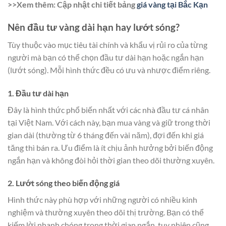
>>Xem thêm: Cập nhật chi tiết bảng
giá vàng tại Bắc Kạn
Nên đầu tư vàng dài hạn hay lướt sóng?
Tùy thuộc vào mục tiêu tài chính và khẩu vị rủi ro của từng
người mà bạn có thể chọn đầu tư dài hạn hoặc ngắn hạn
(lướt sóng). Mỗi hình thức đều có ưu và nhược điểm riêng.
1. Đầu tư dài hạn
Đây là hình thức phổ biến nhất với các nhà đầu tư cá nhân
tại Việt Nam. Với cách này, bạn mua vàng và giữ trong thời
gian dài (thường từ 6 tháng đến vài năm), đợi đến khi giá
tăng thì bán ra. Ưu điểm là ít chịu ảnh hưởng bởi biến động
ngắn hạn và không đòi hỏi thời gian theo dõi thường xuyên.
2. Lướt sóng theo biến động giá
Hình thức này phù hợp với những người có nhiều kinh
nghiệm và thường xuyên theo dõi thị trường. Bạn có thể
kiếm lời nhanh chóng trong thời gian ngắn, tuy nhiên cũng