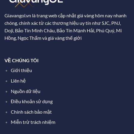
Giavangol.vn là trang web cập nhật giá vàng hôm nay nhanh
chóng, chính xác từ các thương hiệu uy tín như SJC, PNJ,
Doji, Bảo Tín Minh Châu, Bảo Tín Mạnh Hải, Phú Quý, Mi
Hồng, Ngọc Thẩm và giá vàng thế giới
VỀ CHÚNG TÔI
Giới thiệu
Liên hệ
Nguồn dữ liệu
Điều khoản sử dụng
Chính sách bảo mật
Miễn trừ trách nhiệm