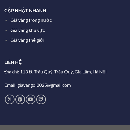
CẬP NHẬT NHANH
Giá vàng trong nước
Giá vàng khu vực
Giá vàng thế giới
LIÊN HỆ
Địa chỉ: 113 Đ. Trâu Quỳ, Trâu Quỳ, Gia Lâm, Hà Nội
Email: giavangol2025@gmail.com