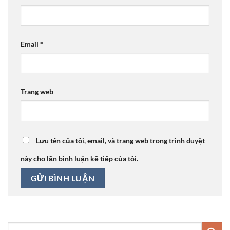
Email
*
Trang web
Lưu tên của tôi, email, và trang web trong trình duyệt
này cho lần bình luận kế tiếp của tôi.