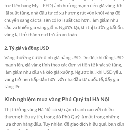
trữ Liên bang Mỹ – FED) ảnh hưởng mạnh đến giá vàng. Khi
lãi suất tăng, nhà đầu tư có xu hướng rút vốn khỏi vàng để
chuyển sang các tài sản có lợi suất cao hơn, làm giảm nhu
cầu và khiến giá vàng giảm. Ngược lại, khi thị trường bất ổn,
vàng lại trở thành nơi trú ẩn an toàn.
2. Tỷ giá và đồng USD
Vàng thường được định giá bằng USD. Do đó, khi đồng USD
mạnh lên, giá vàng tính theo các đơn vị tiền tệ khác sẽ tăng,
làm giảm nhu cầu và kéo giá xuống. Ngược lại, khi USD yếu,
vàng trở nên hấp dẫn hơn với nhà đầu tư quốc tế, đẩy giá
tăng lên.
Kinh nghiệm mua vàng Phú Quý tại Hà Nội
Thị trường vàng Hà Nội có sự cạnh tranh cao với nhiều
thương hiệu uy tín, trong đó Phú Quý là một trong những
lựa chọn hàng đầu. Tuy nhiên, để giao dịch hiệu quả, bạn cần