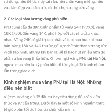
sử dụng: nếu để tích lũy tài sản, nên chọn vàng miếng; nếu
vừa làm đẹp vừa tích trữ, có thể chọn trang sức vàng.
2. Các loại hàm lượng vàng phổ biến
PNJ cung cấp đa dạng sản phẩm từ vàng 24K (999.9), vàng
18K (750), đến vàng 14K, phù hợp với các nhu cầu khác
nhau. Vàng 24K có giá trị cao nhất và ít bị hao hụt khi mua
bán. Vàng 18K và 14K thường được chế tác thành trang sức
vì dễ tạo hình, nhưng khi bán lại sẽ bị hao hụt nhiều hơn do
phần trăm vàng thấp hơn. Khi xem
giá vàng PNJ tại Hà Nội
,
người mua nên lưu ý phân biệt rõ từng loại để tránh nhầm
lẫn trong giao dịch.
Kinh nghiệm mua vàng PNJ tại Hà Nội: Những
điều nên biết
Việc mua vàng, dù để đầu tư hay tiêu dùng, đều cần kiến
thức và sự cẩn trọng. Dưới đây là một số kinh nghiệm thực
tế giúp bạn tối ưu hóa lựa chọn của mình.