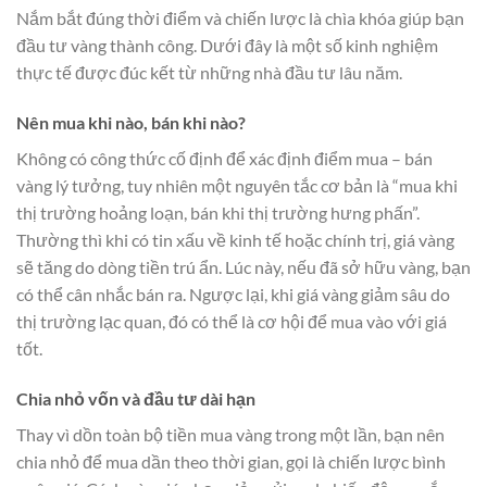
Nắm bắt đúng thời điểm và chiến lược là chìa khóa giúp bạn
đầu tư vàng thành công. Dưới đây là một số kinh nghiệm
thực tế được đúc kết từ những nhà đầu tư lâu năm.
Nên mua khi nào, bán khi nào?
Không có công thức cố định để xác định điểm mua – bán
vàng lý tưởng, tuy nhiên một nguyên tắc cơ bản là “mua khi
thị trường hoảng loạn, bán khi thị trường hưng phấn”.
Thường thì khi có tin xấu về kinh tế hoặc chính trị, giá vàng
sẽ tăng do dòng tiền trú ẩn. Lúc này, nếu đã sở hữu vàng, bạn
có thể cân nhắc bán ra. Ngược lại, khi giá vàng giảm sâu do
thị trường lạc quan, đó có thể là cơ hội để mua vào với giá
tốt.
Chia nhỏ vốn và đầu tư dài hạn
Thay vì dồn toàn bộ tiền mua vàng trong một lần, bạn nên
chia nhỏ để mua dần theo thời gian, gọi là chiến lược bình