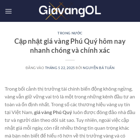
Bỏ
qua
nội
dung
TRONG NƯỚC
Cập nhật giá vàng Phú Quý hôm nay
nhanh chóng và chính xác
ĐĂNG VÀO
THÁNG 5 22, 2025
BỞI
NGUYỄN BÁ TUẤN
Trong bối cảnh thị trường tài chính biến động không ngừng,
vàng vẫn giữ vững vai trò là một trong những kênh đầu tư an
toàn và ổn định nhất. Trong số các thương hiệu vàng uy tín
tại Việt Nam,
giá vàng Phú Quý
luôn được đông đảo nhà đầu
tư và người dân theo dõi sát sao. Tuy nhiên, ngoài việc cập
nhật giá mỗi ngày, còn rất nhiều thông tin quan trọng khác
mà bạn nên biết để hiểu rõ hơn về thị trường vàng và có