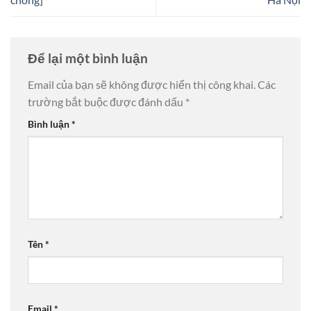
Để lại một bình luận
Email của bạn sẽ không được hiển thị công khai.
Các
trường bắt buộc được đánh dấu
*
Bình luận
*
Tên
*
Email
*