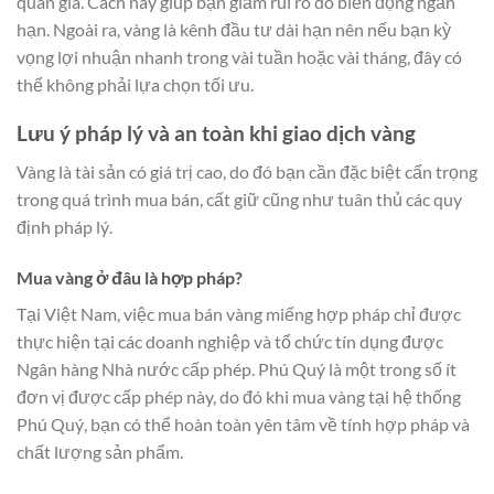
quân giá. Cách này giúp bạn giảm rủi ro do biến động ngắn
hạn. Ngoài ra, vàng là kênh đầu tư dài hạn nên nếu bạn kỳ
vọng lợi nhuận nhanh trong vài tuần hoặc vài tháng, đây có
thể không phải lựa chọn tối ưu.
Lưu ý pháp lý và an toàn khi giao dịch vàng
Vàng là tài sản có giá trị cao, do đó bạn cần đặc biệt cẩn trọng
trong quá trình mua bán, cất giữ cũng như tuân thủ các quy
định pháp lý.
Mua vàng ở đâu là hợp pháp?
Tại Việt Nam, việc mua bán vàng miếng hợp pháp chỉ được
thực hiện tại các doanh nghiệp và tổ chức tín dụng được
Ngân hàng Nhà nước cấp phép. Phú Quý là một trong số ít
đơn vị được cấp phép này, do đó khi mua vàng tại hệ thống
Phú Quý, bạn có thể hoàn toàn yên tâm về tính hợp pháp và
chất lượng sản phẩm.