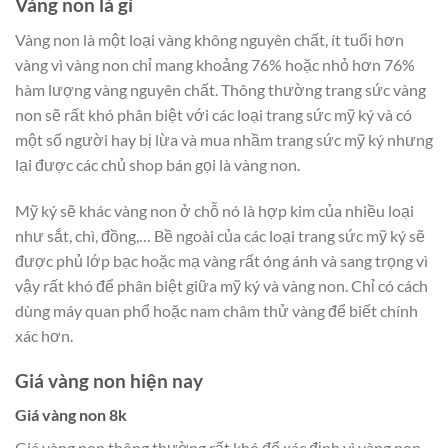
Vàng non là gì
Vàng non là một loại vàng không nguyên chất, ít tuổi hơn
vàng vì vàng non chỉ mang khoảng 76% hoặc nhỏ hơn 76%
hàm lượng vàng nguyên chất. Thông thường trang sức vàng
non sẽ rất khó phân biệt với các loại trang sức mỹ ký và có
một số người hay bị lừa và mua nhầm trang sức mỹ ký nhưng
lại được các chủ shop bán gọi là vàng non.
Mỹ ký sẽ khác vàng non ở chỗ nó là hợp kim của nhiều loại
như sắt, chì, đồng,… Bề ngoài của các loại trang sức mỹ ký sẽ
được phủ lớp bạc hoặc mạ vàng rất óng ánh và sang trọng vì
vậy rất khó để phân biệt giữa mỹ ký và vàng non. Chỉ có cách
dùng máy quan phổ hoặc nam châm thử vàng để biết chính
xác hơn.
Giá vàng non hiện nay
Giá vàng non 8k
Giá vàng non thông thường rất khó để xác định vì vàng non