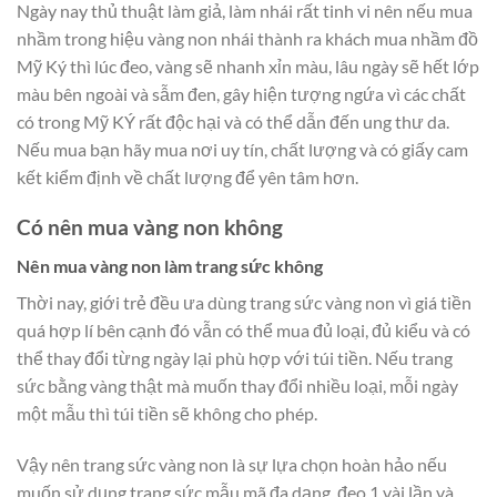
Ngày nay thủ thuật làm giả, làm nhái rất tinh vi nên nếu mua
nhầm trong hiệu vàng non nhái thành ra khách mua nhầm đồ
Mỹ Ký thì lúc đeo, vàng sẽ nhanh xỉn màu, lâu ngày sẽ hết lớp
màu bên ngoài và sẫm đen, gây hiện tượng ngứa vì các chất
có trong Mỹ KÝ rất độc hại và có thể dẫn đến ung thư da.
Nếu mua bạn hãy mua nơi uy tín, chất lượng và có giấy cam
kết kiểm định về chất lượng để yên tâm hơn.
Có nên mua vàng non không
Nên mua vàng non làm trang sức không
Thời nay, giới trẻ đều ưa dùng trang sức vàng non vì giá tiền
quá hợp lí bên cạnh đó vẫn có thể mua đủ loại, đủ kiểu và có
thể thay đổi từng ngày lại phù hợp với túi tiền. Nếu trang
sức bằng vàng thật mà muốn thay đổi nhiều loại, mỗi ngày
một mẫu thì túi tiền sẽ không cho phép.
Vậy nên trang sức vàng non là sự lựa chọn hoàn hảo nếu
muốn sử dụng trang sức mẫu mã đa dạng, đeo 1 vài lần và