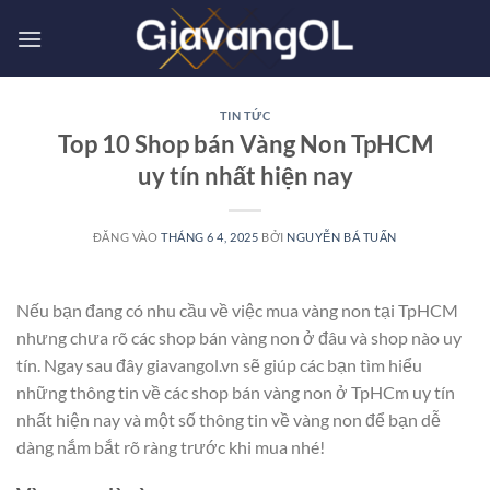
Bỏ
qua
nội
dung
TIN TỨC
Top 10 Shop bán Vàng Non TpHCM
uy tín nhất hiện nay
ĐĂNG VÀO
THÁNG 6 4, 2025
BỞI
NGUYỄN BÁ TUẤN
Nếu bạn đang có nhu cầu về việc mua vàng non tại TpHCM
nhưng chưa rõ các shop bán vàng non ở đâu và shop nào uy
tín. Ngay sau đây giavangol.vn sẽ giúp các bạn tìm hiểu
những thông tin về các shop bán vàng non ở TpHCm uy tín
nhất hiện nay và một số thông tin về vàng non để bạn dễ
dàng nắm bắt rõ ràng trước khi mua nhé!