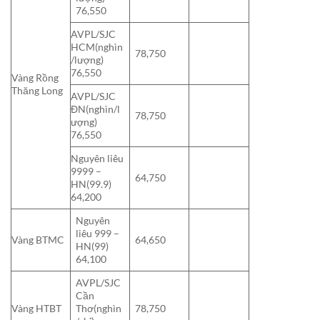
76,550
AVPL/SJC
HCM(nghìn
78,750
/lượng)
76,550
Vàng Rồng
Thăng Long
AVPL/SJC
ĐN(nghìn/l
78,750
ượng)
76,550
Nguyên liêu
9999 –
64,750
HN(99.9)
64,200
Nguyên
liêu 999 –
Vàng BTMC
64,650
HN(99)
64,100
AVPL/SJC
Cần
Vàng HTBT
Thơ(nghìn
78,750