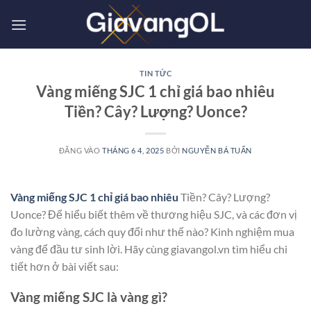
Bỏ
qua
nội
dung
TIN TỨC
Vàng miếng SJC 1 chỉ giá bao nhiêu
Tiền? Cây? Lượng? Uonce?
ĐĂNG VÀO
THÁNG 6 4, 2025
BỞI
NGUYỄN BÁ TUẤN
Vàng miếng SJC 1 chỉ giá bao nhiêu
Tiền? Cây? Lượng?
Uonce? Để hiểu biết thêm về thương hiệu SJC, và các đơn vị
đo lường vàng, cách quy đổi như thế nào? Kinh nghiệm mua
vàng để đầu tư sinh lời. Hãy cùng giavangol.vn tìm hiểu chi
tiết hơn ở bài viết sau:
Vàng miếng SJC là vàng gì?