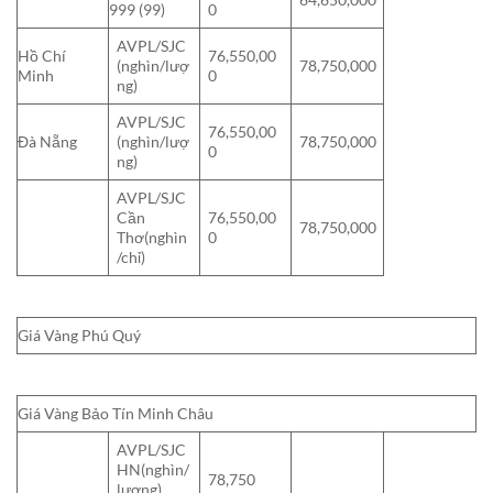
999 (99)
0
AVPL/SJC
Hồ Chí
76,550,00
(nghìn/lượ
78,750,000
Minh
0
ng)
AVPL/SJC
76,550,00
Đà Nẵng
(nghìn/lượ
78,750,000
0
ng)
AVPL/SJC
Cần
76,550,00
78,750,000
Thơ(nghìn
0
/chỉ)
Giá Vàng Phú Quý
Giá Vàng Bảo Tín Minh Châu
AVPL/SJC
HN(nghìn/
78,750
lượng)