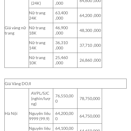
64,600 ,000
(24K)
,000
Nữ trang
63,400
64,200 ,000
24K
,000
Giá vàng nữ
Nữ trang
46,900
48,300 ,000
trang
18K
,000
Nữ trang
36,310
37,710 ,000
14K
,000
Nữ trang
25,460
26,860 ,000
10K
,000
Giá Vàng DOJI
AVPL/SJC
76,550,00
(nghìn/lượ
78,750,000
0
ng)
Hà Nội
Nguyên liêu
64,200,00
64,750,000
9999 (99.9)
0
Nguyên liêu
64,100,00
64,650,000