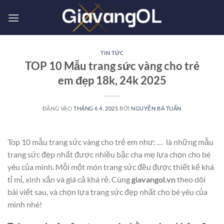
Bỏ
qua
nội
dung
TIN TỨC
TOP 10 Mẫu trang sức vàng cho trẻ
em đẹp 18k, 24k 2025
ĐĂNG VÀO
THÁNG 6 4, 2025
BỞI
NGUYỄN BÁ TUẤN
Top 10 mẫu trang sức vàng cho trẻ em như: … là những mẫu
trang sức đẹp nhất được nhiều bậc cha mẹ lựa chọn cho bé
yêu của mình. Mỗi một món trang sức đều được thiết kế khá
tỉ mỉ, xinh xắn và giá cả khá rẻ. Cùng
giavangol.vn
theo dõi
bài viết sau, và chọn lựa trang sức đẹp nhất cho bé yêu của
mình nhé!