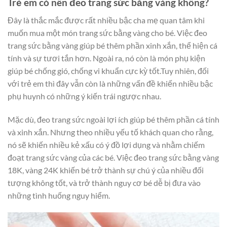
Trẻ em có nên đeo trang sức bằng vàng không?
Đây là thắc mắc được rất nhiều bậc cha mẹ quan tâm khi
muốn mua một món trang sức bằng vàng cho bé. Việc đeo
trang sức bằng vàng giúp bé thêm phần xinh xắn, thể hiện cá
tính và sự tươi tắn hơn. Ngoài ra, nó còn là món phụ kiện
giúp bé chống gió, chống vi khuẩn cực kỳ tốt.Tuy nhiên, đối
với trẻ em thì đây vẫn còn là những vấn đề khiến nhiều bậc
phụ huynh có những ý kiến trái ngược nhau.
Mặc dù, đeo trang sức ngoài lợi ích giúp bé thêm phần cá tính
và xinh xắn. Nhưng theo nhiều yếu tố khách quan cho rằng,
nó sẽ khiến nhiều kẻ xấu có ý đồ lợi dụng và nhằm chiếm
đoạt trang sức vàng của các bé. Việc đeo trang sức bằng vàng
18K, vàng 24K khiến bé trở thành sự chú ý của nhiều đối
tượng không tốt, và trở thành nguy cơ bé dễ bị đưa vào
những tình huống nguy hiểm.