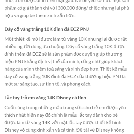
nhỏ, tròn được đính trên mặt gấu. Để bé yêu sở hữu một sản
phẩm có giá thành chỉ với 300.000 đồng/ chiếc nhưng lại phù
hợp và giúp bé thêm xinh xắn hơn.
Dây cổ vàng trắng 10K đính đá ECZ PNJ
Một thiết kế mới được làm từ vàng 10K nhưng lại được rất
nhiều người dùng ưa chuộng. Dây cổ vàng trắng 10K được
đính thêm đá ECZ sẽ là sản phẩm độc quyền giúp thương
hiệu PNJ khẳng định vị thế của mình, cũng như giúp khách
hàng của mình thêm toả sáng và xinh đẹp hơn. Thiết kế mẫu
dây cổ vàng trắng 10K đính đá ECZ của thương hiệu PNJ là
một sự sáng tạo, sự tinh tế, và phong cách.
Lắc tay trẻ em vàng 14K Disney cá tính
Cuối cùng trong những mẫu trang sức cho trẻ em được yêu
thích nhất hiện nay đó chính là mẫu lắc tay dành cho bé
được làm từ vàng 14K với mặt lắc tay được thiết kế hình
Disney vô cùng xinh xắn và cá tính. Đề tài về Disney không