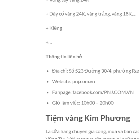
+ Dây cổ vàng 24K, vàng trắng, vàng 18K,…
+ Kiềng
+…
Thông tin liên hệ
Địa chỉ: Số 523 Đường 30/4, phường Rạc
Website: pnj.com.vn
Fanpage: facebook.com/PNJ.COM.VN
Giờ làm việc: 10h00 – 20h00
Tiệm vàng Kim Phương
Là cửa hàng chuyên gia công, mua và bán các 
Vũng Tàu. Với mong muốn mang lại những sả