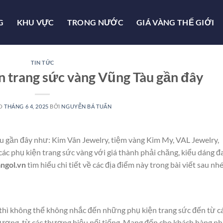
G
KHU VỰC
TRONG NƯỚC
GIÁ VÀNG THẾ GIỚI
TIN TỨC
n trang sức vàng Vũng Tàu gần đây
ÀO
THÁNG 6 4, 2025
BỞI
NGUYỄN BÁ TUẤN
u gần đây như: Kim Vân Jewelry, tiệm vàng Kim My, VAL Jewelry,
ác phụ kiện trang sức vàng với giá thành phải chăng, kiểu dáng đ
angol.vn
tìm hiểu chi tiết về các địa điểm này trong bài viết sau nhé
hì không thể không nhắc đến những phụ kiện trang sức đến từ c
lượng, từ các thương hiệu nổi tiếng. Mang đến cho khách hàng nh