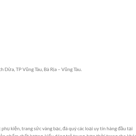
h Dừa, TP Vũng Tàu, Bà Rịa – Vũng Tàu.
phụ kiện, trang sức vàng bạc, đá quý các loại uy tín hàng đầu tại
n phẩm chất lượng, kiểu dáng trẻ trung, hợp thời trang cho khá