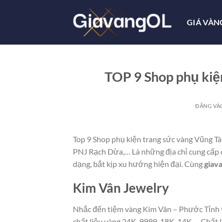
Bỏ
qua
GIÁ VÀN
nội
dung
TOP 9 Shop phụ kiệ
ĐĂNG V
Top 9 Shop phụ kiện trang sức vàng Vũng Tà
PNJ Rạch Dừa,… Là những địa chỉ cung cấp c
dạng, bắt kịp xu hướng hiện đại. Cùng
giav
Kim Vân Jewelry
Nhắc đến tiệm vàng Kim Vân – Phước Tỉnh t
chất liệu vàng 24K, 9999, 18K, 14K,… Chất 