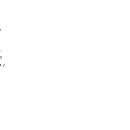
o
ật
rõ
 uy