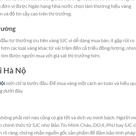
 là đơn vị được Ngân hàng Nhà nước chọn làm thương hiệu vàng
 và độ tin cậy cao trên thị trường.
trường
đầu tư thường ưu tiên vàng SJC vì dễ dàng mua bán, ít gặp rủi ro
 hơn các loại vàng khác từ vài trăm đến cả triệu đồng/lượng, như
ng tìm được người mua với giá sát thị trường hơn.
ại Hà Nộ
Nội
mới chỉ là bước đầu. Để mua vàng một cách an toàn và hiệu qu
g dưới đây.
hông phải nơi nào cũng có giá tốt và dịch vụ minh bạch. Người m
ền chính thức từ SJC như Bảo Tín Minh Châu, DOJI, PNJ hay SJC c
n rõ ràng, chứng nhận nguồn gốc sản phẩm để đảm bảo tính pháp 