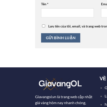
Tên
*
Ema
Lưu tên của tôi, email, và trang web tro
VỀ
G
L
Giavangol.vn là trang web cập nhật
giá vàng hôm nay nhanh chóng,
N