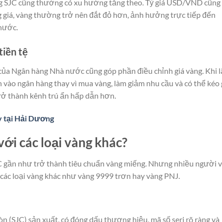
àng SJC cũng thường có xu hướng tăng theo. Tỷ giá USD/VND cũng 
 giá, vàng thường trở nên đắt đỏ hơn, ảnh hưởng trực tiếp đến
 nước.
tiền tệ
 của Ngân hàng Nhà nước cũng góp phần điều chỉnh giá vàng. Khi l
 vào ngân hàng thay vì mua vàng, làm giảm nhu cầu và có thể kéo 
trở thành kênh trú ẩn hấp dẫn hơn.
ay tại Hải Dương
 với các loại vàng khác?
C gần như trở thành tiêu chuẩn vàng miếng. Nhưng nhiều người 
n các loại vàng khác như vàng 9999 trơn hay vàng PNJ.
n (SJC) sản xuất, có đóng dấu thương hiệu, mã số seri rõ ràng và