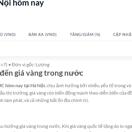
 Nội hôm nay
O (VND)
BÁN RA (VND)
TĂNG/GIẢM (%)
CẬP NHẬ
+7) • Đơn vị gốc: Lượng
đến giá vàng trong nước
SJC hôm nay tại Hà Nội
, chịu ảnh hưởng bởi nhiều yếu tố trong và
cầu thị trường, giá vàng còn biến động mạnh theo diễn biến của đ
h lạm phát, và cả những bất ổn địa chính trị.
xu hướng giá vàng trong nước. Khi giá vàng quốc tế tăng do lo ngạ