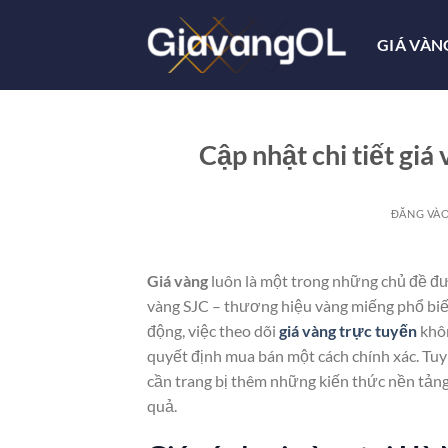
Bỏ
qua
GIÁ VÀN
nội
dung
Cập nhật chi tiết giá
ĐĂNG VÀ
Giá vàng
luôn là một trong những chủ đề đư
vàng SJC – thương hiệu vàng miếng phổ biến
động, việc theo dõi
giá vàng trực tuyến
khôn
quyết định mua bán một cách chính xác. Tuy 
cần trang bị thêm những kiến thức nền tảng
quả.