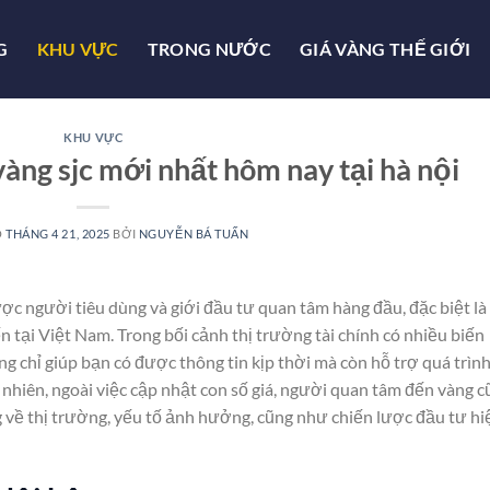
G
KHU VỰC
TRONG NƯỚC
GIÁ VÀNG THẾ GIỚI
KHU VỰC
 vàng sjc mới nhất hôm nay tại hà nội
O
THÁNG 4 21, 2025
BỞI
NGUYỄN BÁ TUẤN
ợc người tiêu dùng và giới đầu tư quan tâm hàng đầu, đặc biệt là
 tại Việt Nam. Trong bối cảnh thị trường tài chính có nhiều biến
g chỉ giúp bạn có được thông tin kịp thời mà còn hỗ trợ quá trình
nhiên, ngoài việc cập nhật con số giá, người quan tâm đến vàng c
 về thị trường, yếu tố ảnh hưởng, cũng như chiến lược đầu tư hi