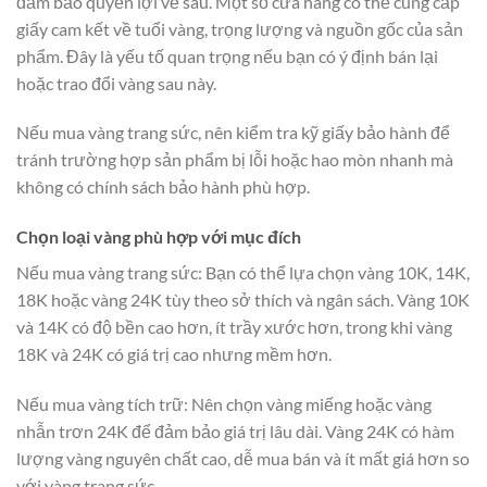
đảm bảo quyền lợi về sau. Một số cửa hàng có thể cung cấp
giấy cam kết về tuổi vàng, trọng lượng và nguồn gốc của sản
phẩm. Đây là yếu tố quan trọng nếu bạn có ý định bán lại
hoặc trao đổi vàng sau này.
Nếu mua vàng trang sức, nên kiểm tra kỹ giấy bảo hành để
tránh trường hợp sản phẩm bị lỗi hoặc hao mòn nhanh mà
không có chính sách bảo hành phù hợp.
Chọn loại vàng phù hợp với mục đích
Nếu mua vàng trang sức: Bạn có thể lựa chọn vàng 10K, 14K,
18K hoặc vàng 24K tùy theo sở thích và ngân sách. Vàng 10K
và 14K có độ bền cao hơn, ít trầy xước hơn, trong khi vàng
18K và 24K có giá trị cao nhưng mềm hơn.
Nếu mua vàng tích trữ: Nên chọn vàng miếng hoặc vàng
nhẫn trơn 24K để đảm bảo giá trị lâu dài. Vàng 24K có hàm
lượng vàng nguyên chất cao, dễ mua bán và ít mất giá hơn so
với vàng trang sức.