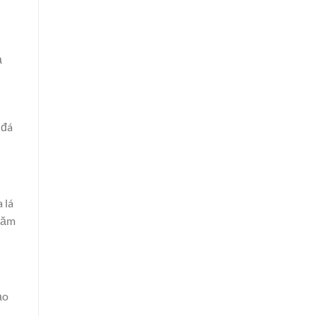
ả
 đá
 lá
trăm
ảo