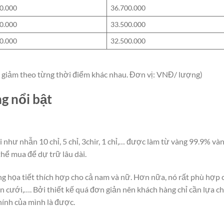
0.000
36.700.000
0.000
33.500.000
0.000
32.500.000
g/ giảm theo từng thời điểm khác nhau. Đơn vị: VNĐ/ lượng)
g nổi bật
 như nhẫn 10 chỉ, 5 chỉ, 3chir, 1 chỉ,… được làm từ vàng 99.9% và
thể mua để dự trữ lâu dài.
ng họa tiết thích hợp cho cả nam và nữ. Hơn nữa, nó rất phù hợp 
n cưới,…. Bởi thiết kế quá đơn giản nên khách hàng chỉ cần lựa c
hính của mình là được.