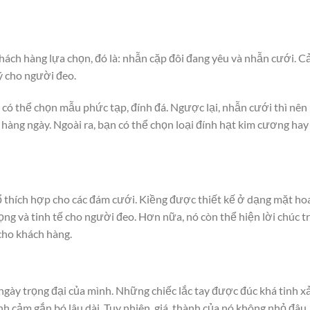
khách hàng lựa chọn, đó là: nhẫn cặp đôi đang yêu và nhẫn cưới. C
ý cho người đeo.
 có thể chọn mẫu phức tạp, đính đá. Ngược lại, nhẫn cưới thì nên
hàng ngày. Ngoài ra, bạn có thể chọn loại đính hạt kim cương hay
cổ thích hợp cho các đám cưới. Kiềng được thiết kế ở dạng mặt hoa
ọng và tinh tế cho người đeo. Hơn nữa, nó còn thể hiện lời chúc 
ho khách hàng.
 ngày trọng đại của mình. Những chiếc lắc tay được đúc khá tinh x
ình cảm gắn bó lâu dài. Tuy nhiên, giá thành của nó không nhỏ đâu