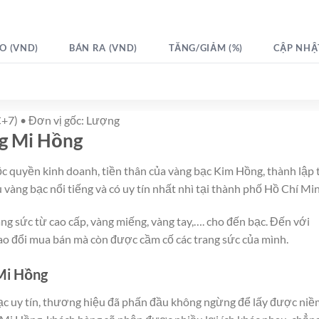
O (VND)
BÁN RA (VND)
TĂNG/GIẢM (%)
CẬP NHẬ
+7) • Đơn vị gốc: Lượng
ng Mi Hồng
quyền kinh doanh, tiền thân của vàng bạc Kim Hồng, thành lập 
àng bạc nổi tiếng và có uy tín nhất nhì tại thành phố Hồ Chí Min
ng sức từ cao cấp, vàng miếng, vàng tay,…. cho đến bạc. Đến với
ao đổi mua bán mà còn được cầm cố các trang sức của mình.
 Mi Hồng
ạc uy tín, thương hiệu đã phấn đầu không ngừng để lấy được niề