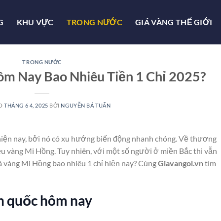
G
KHU VỰC
TRONG NƯỚC
GIÁ VÀNG THẾ GIỚI
TRONG NƯỚC
ôm Nay Bao Nhiêu Tiền 1 Chỉ 2025?
ÀO
THÁNG 6 4, 2025
BỞI
NGUYỄN BÁ TUẤN
hiện nay, bởi nó có xu hướng biến động nhanh chóng. Về thương
ệu vàng Mi Hồng. Tuy nhiên, với một số người ở miền Bắc thì vẫn
á vàng Mi Hồng bao nhiêu 1 chỉ hiện nay? Cùng
Giavangol.vn
tìm
àn quốc hôm nay