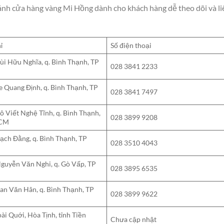
ánh cửa hàng vàng Mi Hồng dành cho khách hàng dễ theo dõi và li
ỉ
Số điện thoại
ùi Hữu Nghĩa, q. Bình Thạnh, TP
028 3841 2233
e Quang Định, q. Bình Thạnh, TP
028 3841 7497
ô Viết Nghệ Tĩnh, q. Bình Thạnh,
028 3899 9208
HCM
ạch Đằng, q. Bình Thạnh, TP
028 3510 4043
guyễn Văn Nghi, q. Gò Vấp, TP
028 3895 6535
an Văn Hân, q. Bình Thạnh, TP
028 3899 9622
ài Quới, Hòa Tịnh, tỉnh Tiền
Chưa cập nhật
g