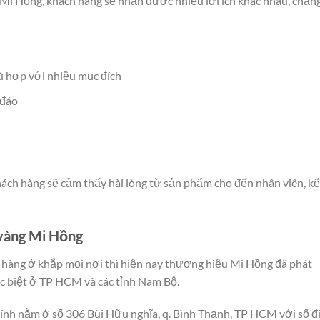
 Mi Hồng, khách hàng sẽ nhận được nhiều lợi ích khác nhau, chẳn
ù hợp với nhiều mục đích
 đáo
ách hàng sẽ cảm thấy hài lòng từ sản phẩm cho đến nhân viên, kể
 vàng Mi Hồng
hàng ở khắp mọi nơi thì hiện nay thương hiệu Mi Hồng đã phát
ặc biệt ở TP HCM và các tỉnh Nam Bộ.
hính nằm ở số 306 Bùi Hữu nghĩa, q. Bình Thạnh, TP HCM với số đ