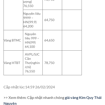
ượng)
76,550
Nguyên liêu
9999 –
64,750
HN(99.9)
64,200
Nguyên
liêu 999 –
Vàng BTMC
64,650
HN(99)
64,100
AVPL/SJC
Cần
Vàng HTBT
Thơ(nghìn
78,750
/chỉ)
76,550
Cập nhật lúc:14:59 26/02/2024
>> Xem thêm: Cập nhật nhanh chóng
giá vàng Kim Quy Thái
Nguyên​