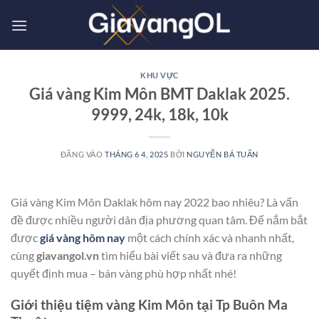
Bỏ
qua
nội
dung
KHU VỰC
Giá vàng Kim Môn BMT Daklak 2025.
9999, 24k, 18k, 10k
ĐĂNG VÀO
THÁNG 6 4, 2025
BỞI
NGUYỄN BÁ TUẤN
Giá vàng Kim Môn Daklak hôm nay 2022 bao nhiêu? Là vấn
đề được nhiều người dân địa phương quan tâm. Để nắm bắt
được
giá vàng hôm nay
một cách chính xác và nhanh nhất,
cùng
giavangol.vn
tìm hiểu bài viết sau và đưa ra những
quyết định mua – bán vàng phù hợp nhất nhé!
Giới thiệu tiệm vàng Kim Môn tại Tp Buôn Ma