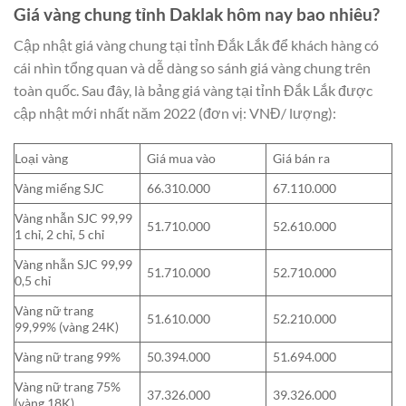
Giá vàng chung tỉnh Daklak hôm nay bao nhiêu?
Cập nhật giá vàng chung tại tỉnh Đắk Lắk để khách hàng có
cái nhìn tổng quan và dễ dàng so sánh giá vàng chung trên
toàn quốc. Sau đây, là bảng giá vàng tại tỉnh Đắk Lắk được
cập nhật mới nhất năm 2022 (đơn vị: VNĐ/ lượng):
Loại vàng
Giá mua vào
Giá bán ra
Vàng miếng SJC
66.310.000
67.110.000
Vàng nhẫn SJC 99,99
51.710.000
52.610.000
1 chỉ, 2 chỉ, 5 chỉ
Vàng nhẫn SJC 99,99
51.710.000
52.710.000
0,5 chỉ
Vàng nữ trang
51.610.000
52.210.000
99,99% (vàng 24K)
Vàng nữ trang 99%
50.394.000
51.694.000
Vàng nữ trang 75%
37.326.000
39.326.000
(vàng 18K)