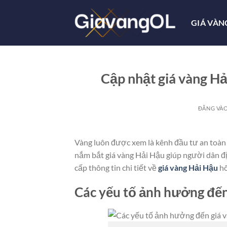
Bỏ
qua
GIÁ VÀN
nội
dung
Cập nhật giá vàng Hả
ĐĂNG VÀ
Vàng luôn được xem là kênh đầu tư an toàn 
nắm bắt giá vàng Hải Hậu giúp người dân đị
cấp thông tin chi tiết về
giá vàng Hải Hậu
hô
Các yếu tố ảnh hưởng đến