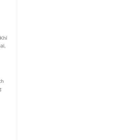
 Khi
ại,
ch
g