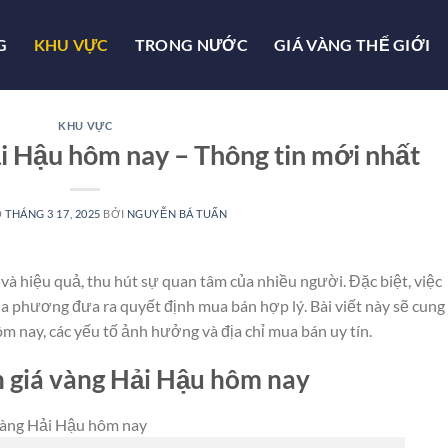
G
KHU VỰC
TRONG NƯỚC
GIÁ VÀNG THẾ GIỚI
KHU VỰC
i Hậu hôm nay – Thông tin mới nhất
O
THÁNG 3 17, 2025
BỞI
NGUYỄN BÁ TUẤN
và hiệu quả, thu hút sự quan tâm của nhiều người. Đặc biệt, việc
a phương đưa ra quyết định mua bán hợp lý. Bài viết này sẽ cung
m nay, các yếu tố ảnh hưởng và địa chỉ mua bán uy tín.​
 giá vàng Hải Hậu hôm nay