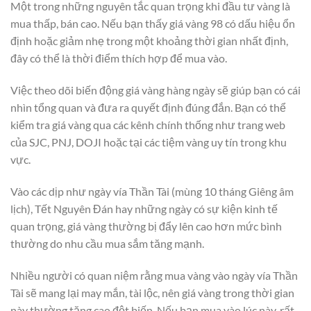
Một trong những nguyên tắc quan trọng khi đầu tư vàng là
mua thấp, bán cao. Nếu bạn thấy giá vàng 98 có dấu hiệu ổn
định hoặc giảm nhẹ trong một khoảng thời gian nhất định,
đây có thể là thời điểm thích hợp để mua vào.
Việc theo dõi biến động giá vàng hàng ngày sẽ giúp bạn có cái
nhìn tổng quan và đưa ra quyết định đúng đắn. Bạn có thể
kiểm tra giá vàng qua các kênh chính thống như trang web
của SJC, PNJ, DOJI hoặc tại các tiệm vàng uy tín trong khu
vực.
Vào các dịp như ngày vía Thần Tài (mùng 10 tháng Giêng âm
lịch), Tết Nguyên Đán hay những ngày có sự kiện kinh tế
quan trọng, giá vàng thường bị đẩy lên cao hơn mức bình
thường do nhu cầu mua sắm tăng mạnh.
Nhiều người có quan niệm rằng mua vàng vào ngày vía Thần
Tài sẽ mang lại may mắn, tài lộc, nên giá vàng trong thời gian
này thường tăng cao đột biến. Nếu bạn mua vào lúc này, rất