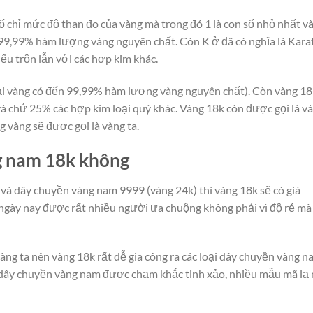
số chỉ mức độ than đo của vàng mà trong đó 1 là con số nhỏ nhất v
 99,99% hàm lượng vàng nguyên chất. Còn K ở đâ có nghĩa là Karat
ếu trộn lẫn với các hợp kim khác.
loại vàng có đến 99,99% hàm lượng vàng nguyên chất). Còn vàng 18
 chứ 25% các hợp kim loại quý khác. Vàng 18k còn được gọi là v
 vàng sẽ được gọi là vàng ta.
g nam 18k không
à dây chuyền vàng nam 9999 (vàng 24k) thì vàng 18k sẽ có giá
gày nay được rất nhiều người ưa chuộng không phải vì độ rẻ mà 
ng ta nên vàng 18k rất dễ gia công ra các loại dây chuyền vàng n
u dây chuyền vàng nam được chạm khắc tinh xảo, nhiều mẫu mã lạ