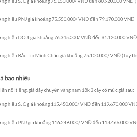
ơng hiệu SJC giá khoảng 76.150.000/ VNĐ đến 80.920.000 VNĐ (
ương hiệu PNJ giá khoảng 75.550.000/ VNĐ đến 79.170.000 VNĐ
ương hiệu DOJI giá khoảng 76.345.000/ VNĐ đến 81.120.000 VNĐ
ơng hiệu Bảo Tín Minh Châu giá khoảng 75.100.000/ VNĐ (Tùy th
á bao nhiêu
hiện nổi tiếng, giá dây chuyền vàng nam 18k 3 cây có mức giá sau:
ương hiệu SJC giá khoảng 115.450.000/ VNĐ đến 119.670.000 VN
ương hiệu PNJ giá khoảng 116.249.000/ VNĐ đến 118.466.000 V