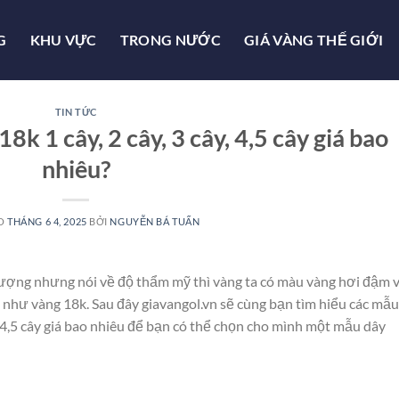
G
KHU VỰC
TRONG NƯỚC
GIÁ VÀNG THẾ GIỚI
TIN TỨC
k 1 cây, 2 cây, 3 cây, 4,5 cây giá bao
nhiêu?
ÀO
THÁNG 6 4, 2025
BỞI
NGUYỄN BÁ TUẤN
t lượng nhưng nói về độ thẩm mỹ thì vàng ta có màu vàng hơi đậm 
như vàng 18k. Sau đây giavangol.vn sẽ cùng bạn tìm hiểu các mẫu
, 4,5 cây giá bao nhiêu để bạn có thể chọn cho mình một mẫu dây