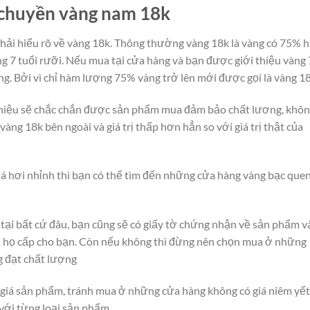
 chuyền vàng nam 18k
hải hiểu rõ về vàng 18k. Thông thường vàng 18k là vàng có 75% 
g 7 tuổi rưỡi. Nếu mua tại cửa hàng và bạn được giới thiệu vàng 
ợng. Bởi vì chỉ hàm lượng 75% vàng trở lên mới được gọi là vàng 1
hiệu sẽ chắc chắn được sản phẩm mua đảm bảo chất lương, khô
àng 18k bên ngoài và giá trị thấp hơn hẳn so với giá trị thật của
á hơi nhỉnh thì bạn có thể tìm đến những cửa hàng vàng bạc que
tại bất cứ đâu, bạn cũng sẽ có giấy tờ chứng nhận về sản phẩm v
ị họ cấp cho bạn. Còn nếu không thì đừng nên chọn mua ở những
g đạt chất lượng
giá sản phẩm, tránh mua ở những cửa hàng không có giá niêm yết
 với từng loại sản phẩm