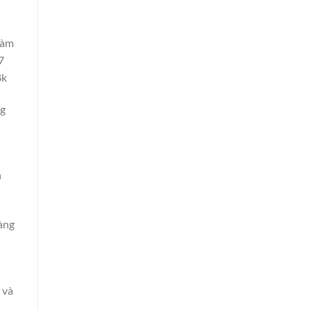
hàm
7
8k
ng
n
àng
 và