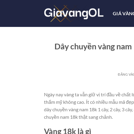
Bỏ
qua
GIÁ VÀN
nội
dung
Dây chuyền vàng nam 18
ĐĂNG V
Ngày nay vàng ta vẫn giữ vị trí đầu về chấ
thẩm mỹ không cao. Ít có nhiều mẫu mã đẹp 
dây chuyền vàng nam 18k 1 cây, 2 cây, 3 cây
chuyền nam 18k thật sang chảnh.
Vàng 18k là gì