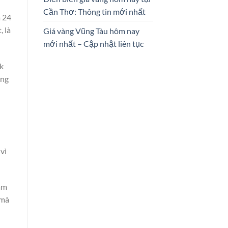
Cần Thơ: Thông tin mới nhất
à 24
, là
Giá vàng Vũng Tàu hôm nay
mới nhất – Cập nhật liên tục
k
àng
vì
am
 mà