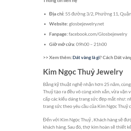
Thông tin liên hệ
Địa chỉ
: 55 đường 3/2, Phường 11, Quận
Website
: glosbejewelry.net
Fanpage
: facebook.com/Glosbejewelry
Giờ mở cửa
: 09h00 – 21h00
>> Xem thêm:
Dát vàng là gì
? Cách Dát vàn
Kim Ngọc Thuỷ Jewelry
Bằng kỹ thuật nghệ nhận hơn 25 năm, cùng 
Thuỷ tạo ra đều vô cùng xinh xắn, vừa vặn 
cấp các kiểu dáng trang sức đẹp mắt như: nh
trang sức theo yêu cầu của Kim Ngọc Thuỷ c
Đến với Kim Ngọc Thuỷ , Khách hàng sẽ được
khách hàng. Sau đó, thợ kim hoàn sẽ thiết 