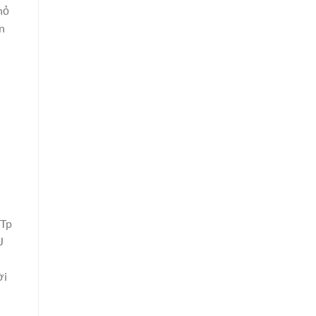
hỏ
n
 Tp
J
ời