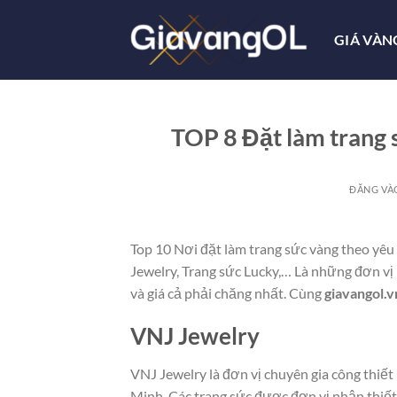
Bỏ
qua
GIÁ VÀN
nội
dung
TOP 8 Đặt làm trang
ĐĂNG V
Top 10 Nơi đặt làm trang sức vàng theo yê
Jewelry, Trang sức Lucky,… Là những đơn vị
và giá cả phải chăng nhất. Cùng
giavangol.v
VNJ Jewelry
VNJ Jewelry là đơn vị chuyên gia công thiết
Minh. Các trang sức được đơn vị nhận thiết 