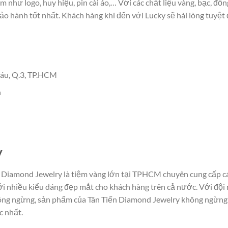
 như logo, huy hiệu, pin cài áo,… Với các chất liệu vàng, bạc, đồ
ảo hành tốt nhất. Khách hàng khi đến với Lucky sẽ hài lòng tuyệt 
Sáu, Q.3, TP.HCM
n
y
 Diamond Jewelry là tiệm vàng lớn tại TPHCM chuyên cung cấp c
ới nhiều kiểu dáng đẹp mắt cho khách hàng trên cả nước. Với đội
không ngừng, sản phẩm của Tân Tiến Diamond Jewelry không ngừng
c nhất.