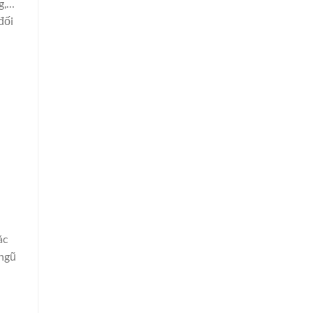
ng,…
đối
ác
 ngũ