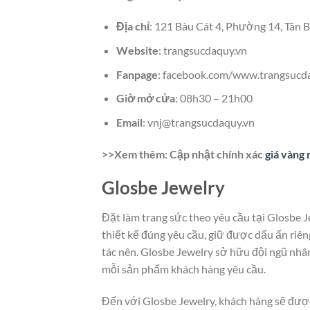
Địa chỉ
: 121 Bàu Cát 4, Phường 14, Tân
Website
: trangsucdaquy.vn
Fanpage
: facebook.com/www.trangsucd
Giờ mở cửa
: 08h30 – 21h00
Email
: vnj@trangsucdaquy.vn
>>Xem thêm: Cập nhật chính xác
giá vàng
Glosbe Jewelry
Đặt làm trang sức theo yêu cầu tại Glosbe
thiết kế đúng yêu cầu, giữ được dấu ấn riê
tác nên. Glosbe Jewelry sở hữu đội ngũ nhân 
mỗi sản phẩm khách hàng yêu cầu.
Đến với Glosbe Jewelry, khách hàng sẽ được