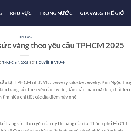
G
KHU VỰC
TRONG NƯỚC
GIÁ VÀNG THẾ GIỚI
TIN TỨC
 sức vàng theo yêu cầu TPHCM 2025
ÀO
THÁNG 6 4, 2025
BỞI
NGUYỄN BÁ TUẤN
u cầu tại TPHCM như: VNJ Jewelry, Glosbe Jewelry, Kim Ngọc Thu
 làm trang sức theo yêu cầu uy tín, đảm bảo mẫu mã đẹp, chất lư
n
tìm hiểu chi tiết các địa điểm này nhé!
 kế trang sức theo yêu cầu uy tín hàng đầu tại Thành phố Hồ Chí
kế, sẽ được các thợ kỹ thuật lành nghề, và có nhiều năm kinh