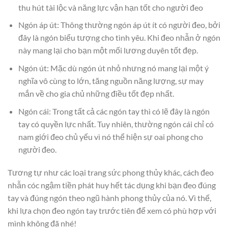
thu hút tài lộc và năng lực vận hạn tốt cho người đeo
Ngón áp út: Thông thường ngón áp út ít có người đeo, bởi
đây là ngón biểu tượng cho tình yêu. Khi đeo nhẫn ở ngón
này mang lại cho bạn một mối lương duyên tốt đẹp.
Ngón út: Mặc dù ngón út nhỏ nhưng nó mang lại một ý
nghĩa vô cùng to lớn, tăng nguồn năng lượng, sự may
mắn về cho gia chủ những điều tốt đẹp nhất.
Ngón cái: Trong tất cả các ngón tay thì có lẽ đây là ngón
tay có quyền lực nhất. Tuy nhiên, thường ngón cái chỉ có
nam giới đeo chủ yếu vì nó thể hiện sự oai phong cho
người đeo.
Tương tự như các loại trang sức phong thủy khác, cách đeo
nhẫn cóc ngậm tiền phát huy hết tác dụng khi bạn đeo đúng
tay và đúng ngón theo ngũ hành phong thủy của nó. Vì thế,
khi lựa chọn đeo ngón tay trước tiên để xem có phù hợp với
mình không đã nhé!