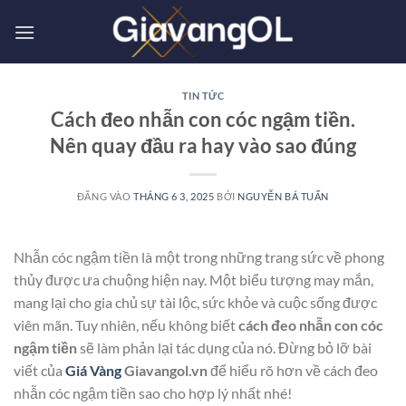
Bỏ
qua
nội
dung
TIN TỨC
Cách đeo nhẫn con cóc ngậm tiền.
Nên quay đầu ra hay vào sao đúng
ĐĂNG VÀO
THÁNG 6 3, 2025
BỞI
NGUYỄN BÁ TUẤN
Nhẫn cóc ngậm tiền là một trong những trang sức về phong
thủy được ưa chuộng hiện nay. Một biểu tượng may mắn,
mang lại cho gia chủ sự tài lộc, sức khỏe và cuộc sống được
viên mãn. Tuy nhiên, nếu không biết
cách đeo nhẫn con cóc
ngậm tiền
sẽ làm phản lại tác dụng của nó. Đừng bỏ lỡ bài
viết của
Giá Vàng
Giavangol.vn
để hiểu rõ hơn về cách đeo
nhẫn cóc ngậm tiền sao cho hợp lý nhất nhé!