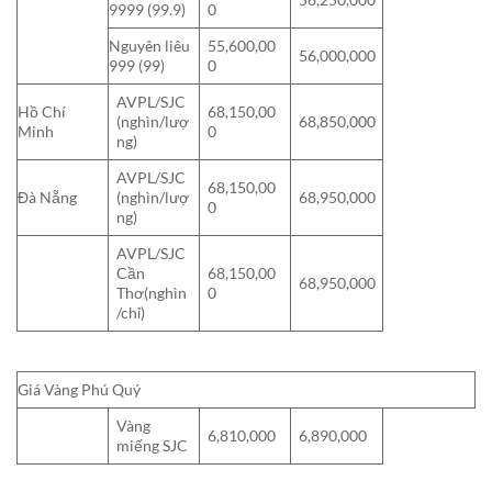
9999 (99.9)
0
Nguyên liêu
55,600,00
56,000,000
999 (99)
0
AVPL/SJC
Hồ Chí
68,150,00
(nghìn/lượ
68,850,000
Minh
0
ng)
AVPL/SJC
68,150,00
Đà Nẵng
(nghìn/lượ
68,950,000
0
ng)
AVPL/SJC
Cần
68,150,00
68,950,000
Thơ(nghìn
0
/chỉ)
Giá Vàng Phú Quý
Vàng
6,810,000
6,890,000
miếng SJC