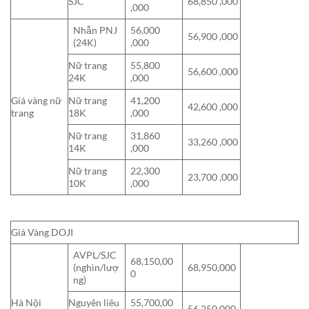
SJC
68,850 ,000
,000
Nhẫn PNJ
56,000
56,900 ,000
(24K)
,000
Nữ trang
55,800
56,600 ,000
24K
,000
Giá vàng nữ
Nữ trang
41,200
42,600 ,000
trang
18K
,000
Nữ trang
31,860
33,260 ,000
14K
,000
Nữ trang
22,300
23,700 ,000
10K
,000
Giá Vàng DOJI
AVPL/SJC
68,150,00
(nghìn/lượ
68,950,000
0
ng)
Hà Nội
Nguyên liêu
55,700,00
56,250,000