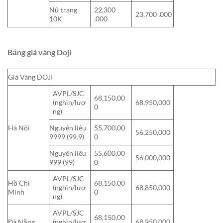
Nữ trang
22,300
23,700 ,000
10K
,000
Bảng giá vàng Doji
Giá Vàng DOJI
AVPL/SJC
68,150,00
(nghìn/lượ
68,950,000
0
ng)
Hà Nội
Nguyên liêu
55,700,00
56,250,000
9999 (99.9)
0
Nguyên liêu
55,600,00
56,000,000
999 (99)
0
AVPL/SJC
Hồ Chí
68,150,00
(nghìn/lượ
68,850,000
Minh
0
ng)
AVPL/SJC
68,150,00
Đà Nẵng
(nghìn/lượ
68,950,000