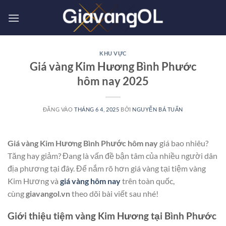
Bỏ
qua
nội
dung
KHU VỰC
Giá vàng Kim Hương Bình Phước
hôm nay 2025
ĐĂNG VÀO
THÁNG 6 4, 2025
BỞI
NGUYỄN BÁ TUẤN
Giá vàng Kim Hương Bình Phước hôm nay
giá bao nhiêu?
Tăng hay giảm? Đang là vấn đề bận tâm của nhiều người dân
địa phương tại đây. Để nắm rõ hơn giá vàng tại tiệm vàng
Kim Hương và
giá vàng hôm nay
trên toàn quốc,
cùng
giavangol.vn
theo dõi bài viết sau nhé!
Giới thiệu tiệm vàng Kim Hương tại Bình Phước