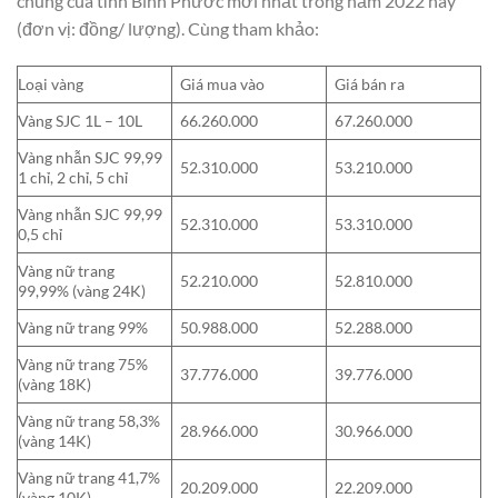
chung của tỉnh Bình Phước mới nhất trong năm 2022 này
(đơn vị: đồng/ lượng). Cùng tham khảo:
Loại vàng
Giá mua vào
Giá bán ra
Vàng SJC 1L – 10L
66.260.000
67.260.000
Vàng nhẫn SJC 99,99
52.310.000
53.210.000
1 chỉ, 2 chỉ, 5 chỉ
Vàng nhẫn SJC 99,99
52.310.000
53.310.000
0,5 chỉ
Vàng nữ trang
52.210.000
52.810.000
99,99% (vàng 24K)
Vàng nữ trang 99%
50.988.000
52.288.000
Vàng nữ trang 75%
37.776.000
39.776.000
(vàng 18K)
Vàng nữ trang 58,3%
28.966.000
30.966.000
(vàng 14K)
Vàng nữ trang 41,7%
20.209.000
22.209.000
(vàng 10K)