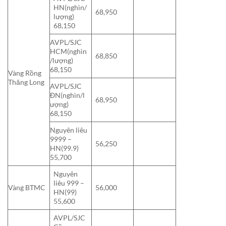
HN(nghìn/
68,950
lượng)
68,150
AVPL/SJC
HCM(nghìn
68,850
/lượng)
68,150
Vàng Rồng
Thăng Long
AVPL/SJC
ĐN(nghìn/l
68,950
ượng)
68,150
Nguyên liêu
9999 –
56,250
HN(99.9)
55,700
Nguyên
liêu 999 –
Vàng BTMC
56,000
HN(99)
55,600
AVPL/SJC