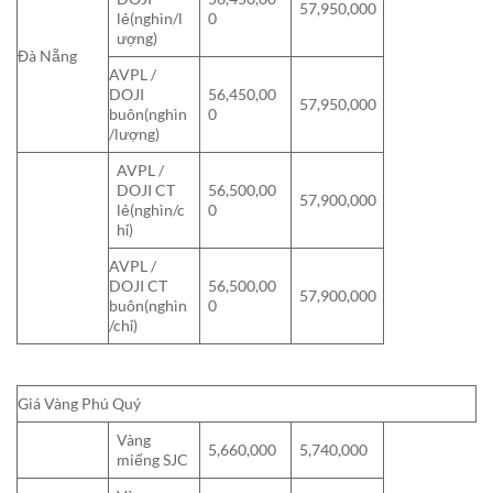
57,950,000
lẻ(nghìn/l
0
ượng)
Đà Nẵng
AVPL /
DOJI
56,450,00
57,950,000
buôn(nghìn
0
/lượng)
AVPL /
DOJI CT
56,500,00
57,900,000
lẻ(nghìn/c
0
hỉ)
AVPL /
DOJI CT
56,500,00
57,900,000
buôn(nghìn
0
/chỉ)
Giá Vàng Phú Quý
Vàng
5,660,000
5,740,000
miếng SJC