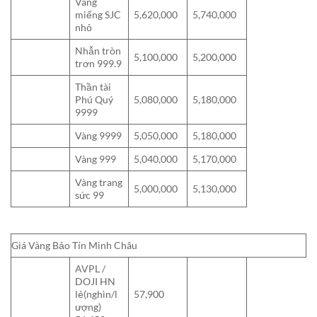
Vàng
miếng SJC
5,620,000
5,740,000
nhỏ
Nhẫn tròn
5,100,000
5,200,000
trơn 999.9
Thần tài
Phú Quý
5,080,000
5,180,000
9999
Vàng 9999
5,050,000
5,180,000
Vàng 999
5,040,000
5,170,000
Vàng trang
5,000,000
5,130,000
sức 99
Giá Vàng Bảo Tín Minh Châu
AVPL /
DOJI HN
lẻ(nghìn/l
57,900
ượng)