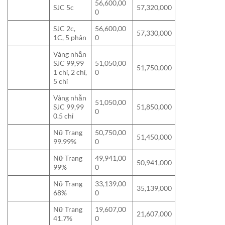
56,600,00
SJC 5c
57,320,000
0
SJC 2c,
56,600,00
57,330,000
1C, 5 phân
0
Vàng nhẫn
SJC 99,99
51,050,00
51,750,000
1 chỉ, 2 chỉ,
0
5 chỉ
Vàng nhẫn
51,050,00
SJC 99,99
51,850,000
0
0.5 chỉ
Nữ Trang
50,750,00
51,450,000
99.99%
0
Nữ Trang
49,941,00
50,941,000
99%
0
Nữ Trang
33,139,00
35,139,000
68%
0
Nữ Trang
19,607,00
21,607,000
41.7%
0