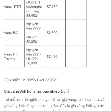
DOJI ĐN
Vàng HTBT
buôn(nghì
57,950
n/lượng)
56,450
Nguyên
liêu 9999
Vàng JSC
–
52,500
HN(99.9)
50,050
Nguyên
Vàng Thị
liêu 999 –
52,450
Trường
HN(99)
50,000
Cập nhật lúc:05:59 04/08/2021
Giá vàng 96k hôm nay bao nhiêu 1 chỉ
Tại mỗi doanh nghiệp hay mỗi nơi giá vàng sẽ khác nhau, và
giá vàng 96k cũng khác nhau. Sau đây là giá vàng 96k tại các