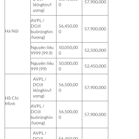
57,900,000
lẻ(nghìn/l
0
ượng)
AVPL /
DOJI
56,450,00
57,900,000
Hà Nội
buôn(nghìn
0
/lượng)
Nguyên liêu
50,050,00
52,500,000
9999 (99.9)
0
Nguyên liêu
50,000,00
52,450,000
999 (99)
0
AVPL /
DOJI
56,500,00
57,900,000
lẻ(nghìn/l
0
ượng)
Hồ Chí
Minh
AVPL /
DOJI
56,500,00
57,900,000
buôn(nghìn
0
/lượng)
AVPL /
DOJI
56,450,00