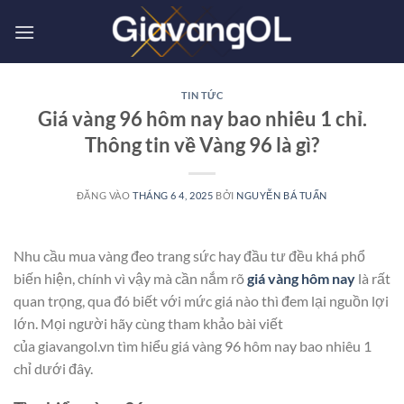
Bỏ
qua
nội
dung
TIN TỨC
Giá vàng 96 hôm nay bao nhiêu 1 chỉ.
Thông tin về Vàng 96 là gì?
ĐĂNG VÀO
THÁNG 6 4, 2025
BỞI
NGUYỄN BÁ TUẤN
Nhu cầu mua vàng đeo trang sức hay đầu tư đều khá phổ
biến hiện, chính vì vậy mà cần nắm rõ
giá vàng hôm nay
là rất
quan trọng, qua đó biết với mức giá nào thì đem lại nguồn lợi
lớn. Mọi người hãy cùng tham khảo bài viết
của giavangol.vn tìm hiểu giá vàng 96 hôm nay bao nhiêu 1
chỉ dưới đây.