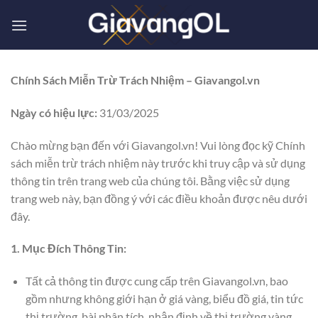
Bỏ
qua
nội
dung
Chính Sách Miễn Trừ Trách Nhiệm – Giavangol.vn
Ngày có hiệu lực:
31/03/2025
Chào mừng bạn đến với Giavangol.vn! Vui lòng đọc kỹ Chính
sách miễn trừ trách nhiệm này trước khi truy cập và sử dụng
thông tin trên trang web của chúng tôi. Bằng việc sử dụng
trang web này, bạn đồng ý với các điều khoản được nêu dưới
đây.
1. Mục Đích Thông Tin:
Tất cả thông tin được cung cấp trên Giavangol.vn, bao
gồm nhưng không giới hạn ở giá vàng, biểu đồ giá, tin tức
thị trường, bài phân tích, nhận định về thị trường vàng