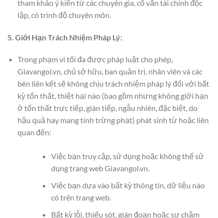
tham khảo ý kiến từ các chuyên gia, cố vấn tài chính độc
lập, có trình độ chuyên môn.
5. Giới Hạn Trách Nhiệm Pháp Lý:
Trong phạm vi tối đa được pháp luật cho phép,
Giavangol.vn, chủ sở hữu, ban quản trị, nhân viên và các
bên liên kết sẽ không chịu trách nhiệm pháp lý đối với bất
kỳ tổn thất, thiệt hại nào (bao gồm nhưng không giới hạn
ở tổn thất trực tiếp, gián tiếp, ngẫu nhiên, đặc biệt, do
hậu quả hay mang tính trừng phạt) phát sinh từ hoặc liên
quan đến:
Việc bạn truy cập, sử dụng hoặc không thể sử
dụng trang web Giavangol.vn.
Việc bạn dựa vào bất kỳ thông tin, dữ liệu nào
có trên trang web.
Bất kỳ lỗi, thiếu sót, gián đoạn hoặc sự chậm